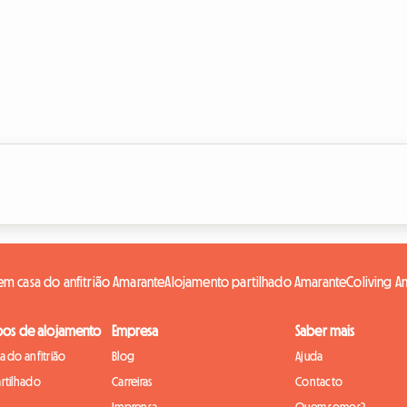
m casa do anfitrião Amarante
Alojamento partilhado Amarante
Coliving A
pos de alojamento
Empresa
Saber mais
 do anfitrião
Blog
Ajuda
rtilhado
Carreiras
Contacto