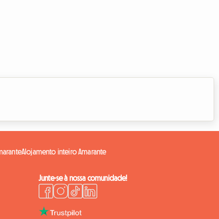
marante
Alojamento inteiro Amarante
Junte-se à nossa comunidade!