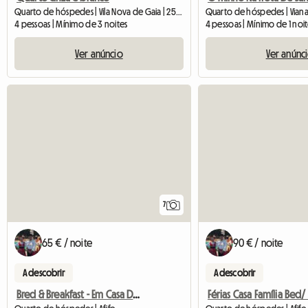
Quarto de hóspedes | Vila Nova de Gaia | 25 M2
Quarto de hóspedes | Viana
4 pessoas | Mínimo de 3 noites
4 pessoas | Mínimo de 1 noi
Ver anúncio
Ver anúnc
7
65 € / noite
90 € / noite
A descobrir
A descobrir
Bred & Breakfast - Em Casa De Família