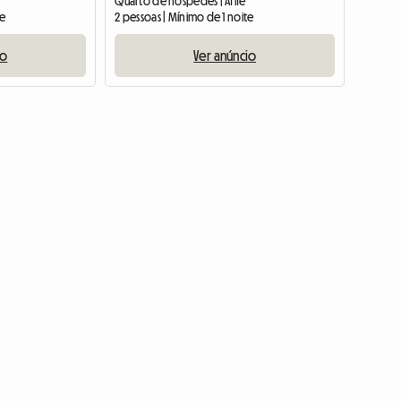
Quarto de hóspedes | Afife
te
2 pessoas | Mínimo de 1 noite
io
Ver anúncio