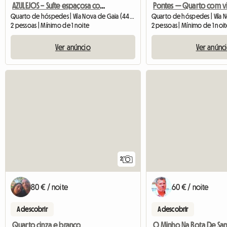
AZULEJOS – Suíte espaçosa com vista para a animada avenida.
Quarto de hóspedes | Vila Nova de Gaia (4430-999) | 15 M2
2 pessoas | Mínimo de 1 noite
2 pessoas | Mínimo de 1 noi
Ver anúncio
Ver anúnc
2
80 € / noite
60 € / noite
A descobrir
A descobrir
Quarto cinza e branco
O Minho Na Rota De Sa