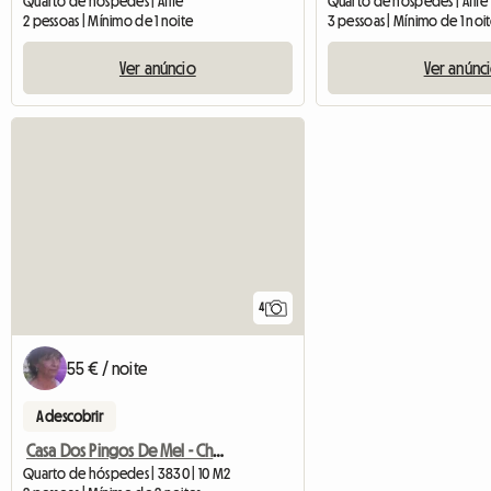
Quarto de hóspedes | Afife
Quarto de hóspedes | Afife
2 pessoas | Mínimo de 1 noite
3 pessoas | Mínimo de 1 noi
Ver anúncio
Ver anúnc
4
55 € / noite
A descobrir
Casa Dos Pingos De Mel - Chambre Double
Quarto de hóspedes | 3830 | 10 M2