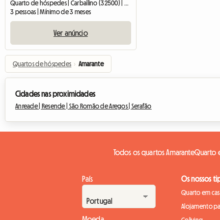
Quarto de hóspedes | Carballino (32500) | 75 M2
3 pessoas | Mínimo de 3 meses
Ver anúncio
Quartos de hóspedes
›
Amarante
Cidades nas proximidades
Anreade |
Resende |
São Romão de Aregos |
Serafão
Todos os quartos Amarante
Quarto e
País
Os nossos ti
Quarto em casa
Alojamento pa
Moeda