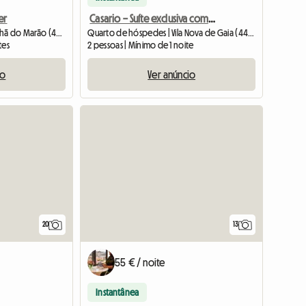
er
Casario – Suíte exclusiva com vistas panorâmicas do Douro
Quarto de hóspedes | Vila Chã do Marão (4600-801)
Quarto de hóspedes | Vila Nova de Gaia (4430-999) | 18 M2
tes
2 pessoas | Mínimo de 1 noite
io
Ver anúncio
20
13
55 € / noite
Instantânea