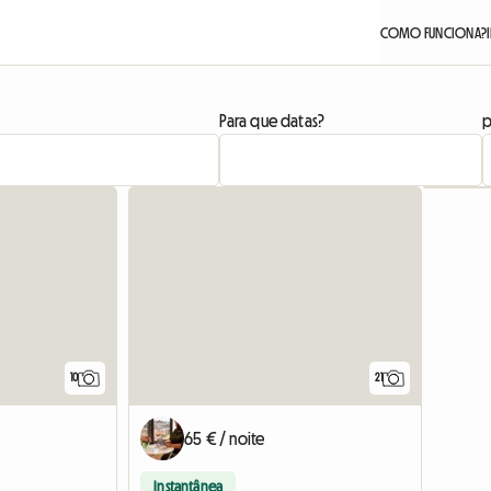
COMO FUNCIONA?
Para que datas?
p
10
21
65 € / noite
Instantânea