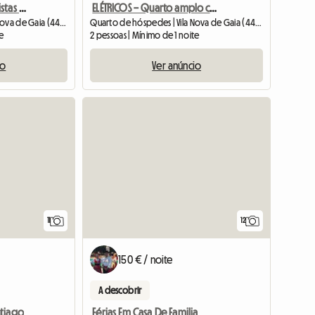
Pontes — Quarto com vistas deslumbrantes para o Rio Douro
ELÉTRICOS – Quarto amplo com vista para a avenida e casa de
Quarto de hóspedes | Vila Nova de Gaia (4430-999) | 12 M2
Quarto de hóspedes | Vila Nova de Gaia (4430-999) | 14 M2
te
2 pessoas | Mínimo de 1 noite
io
Ver anúncio
Ver o anúncio
11
12
150 € / noite
A descobrir
ntiago
Férias Em Casa De Familia