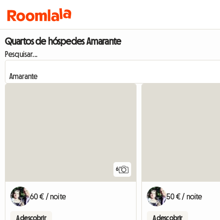
Quartos de hóspedes Amarante
Pesquisar...
6
60 € / noite
50 € / noite
A descobrir
A descobrir