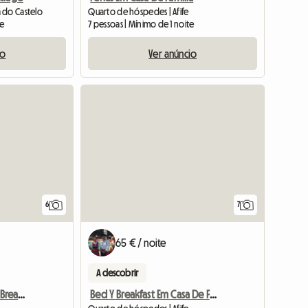
 do Castelo
Quarto de hóspedes | Afife
te
7 pessoas | Mínimo de 1 noite
io
Ver anúncio
6
7
65 € / noite
A descobrir
Férias Casa Família Bed/ Breakfast
Bed Y Breakfast Em Casa De Família