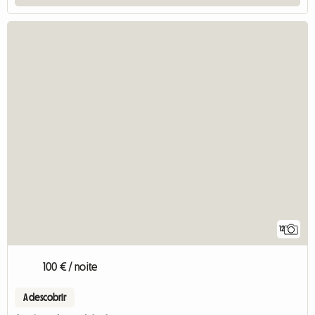
12
100 € / noite
A descobrir