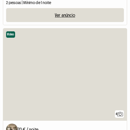
2 pessoas | Mínimo de 1 noite
Ver anúncio
Vídeo
6
70 € / noite