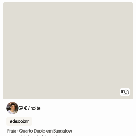
11
59 € / noite
A descobrir
Praia - Quarto Duplo em Bungalow