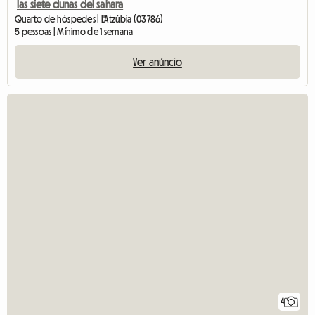
las siete dunas del sahara
Quarto de hóspedes | L'Atzúbia (03786)
5 pessoas | Mínimo de 1 semana
Ver anúncio
4