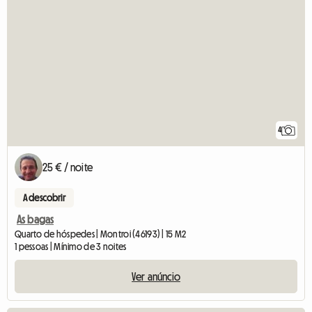
4
25 € / noite
A descobrir
As bagas
Quarto de hóspedes | Montroi (46193) | 15 M2
1 pessoas | Mínimo de 3 noites
Ver anúncio