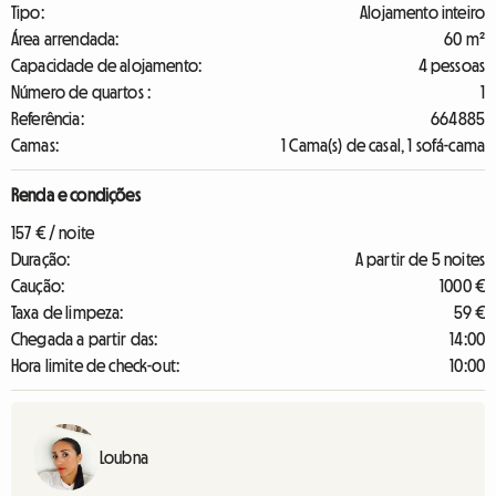
Tipo:
Alojamento inteiro
Área arrendada:
60 m²
Capacidade de alojamento:
4 pessoas
Número de quartos :
1
Referência:
664885
Camas:
1 Cama(s) de casal, 1 sofá-cama
Renda e condições
157 € / noite
Duração:
A partir de 5 noites
Caução:
1000 €
Taxa de limpeza:
59 €
Chegada a partir das:
14:00
Hora limite de check-out:
10:00
Loubna