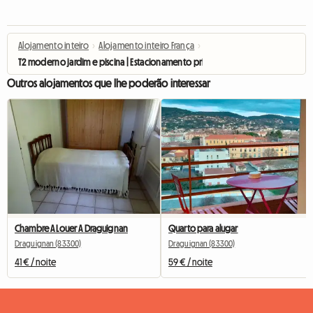
Alojamento inteiro
›
Alojamento inteiro França
›
T2 moderno jardim e piscina | Estacionamento privado
Outros alojamentos que lhe poderão interessar
Chambre A Louer A Draguignan
Quarto para alugar
Draguignan (83300)
Draguignan (83300)
41 € / noite
59 € / noite