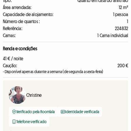
Tipo:
Quarto em casa do anfitrião
Área arrendada:
12 m²
Capacidade de alojamento:
1 pessoa
Número de quartos :
1
Referência:
224832
Camas:
1 Cama individual
Renda e condições
41 € / noite
Caução:
200 €
- Disponível apenas durante a semana (de segunda a sexta-feira)
Christine
Verificado pela Roomlala
Identidade verificada
Telefone verificado