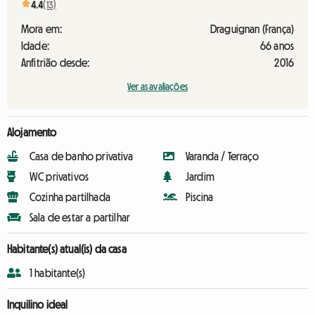
4.4
(13)
Mora em:
Draguignan (França)
Idade:
66 anos
Anfitrião desde:
2016
Ver as avaliações
Alojamento
Casa de banho privativa
Varanda / Terraço
WC privativos
Jardim
Cozinha partilhada
Piscina
Sala de estar a partilhar
Habitante(s) atual(is) da casa
1 habitante(s)
Inquilino ideal