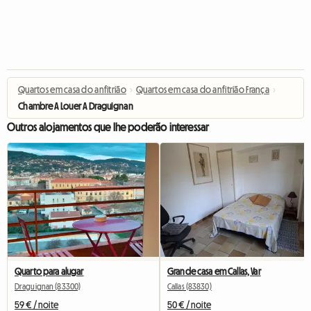
Quartos em casa do anfitrião
›
Quartos em casa do anfitrião França
›
Chambre A Louer A Draguignan
Outros alojamentos que lhe poderão interessar
Quarto para alugar
Grande casa em Callas, Var
Draguignan (83300)
Callas (83830)
59 € / noite
50 € / noite