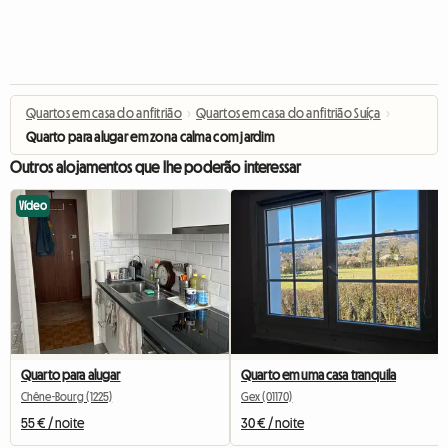
Quartos em casa do anfitrião
›
Quartos em casa do anfitrião Suíça
›
Quarto para alugar em zona calma com jardim
Outros alojamentos que lhe poderão interessar
Vídeo
Quarto para alugar
Quarto em uma casa tranquila
Chêne-Bourg (1225)
Gex (01170)
55 € / noite
30 € / noite