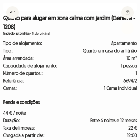
Quarto para alugar em zona calma com jardim (Genève -
1208)
Tradução automática
-
Título original
Tipo de alojamento:
Apartamento
Tipo:
Quarto em casa do anfitrião
Área arrendada:
10 m²
Capacidade de alojamento:
1 pessoa
Número de quartos :
1
Referência:
669472
Camas:
1 Cama individual
Renda e condições
44 € / noite
Duração:
Entre 6 noites e 12 meses
Taxa de limpeza:
22 €
Chegada a partir das:
12:00