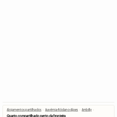
Alojamentos partilhados
›
Auvérnia-Ródano-Alpes
›
Ambilly
›
Quarto compartilhado perto da fronteira