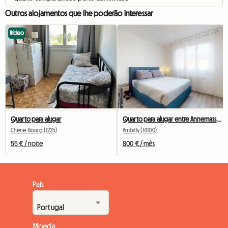
Outros alojamentos que lhe poderão interessar
Vídeo
Quarto para alugar
Quarto para alugar entre Annemasse e Genebra
Chêne-Bourg (1225)
Ambilly (74100)
55 € / noite
800 € / mês
País
Moeda