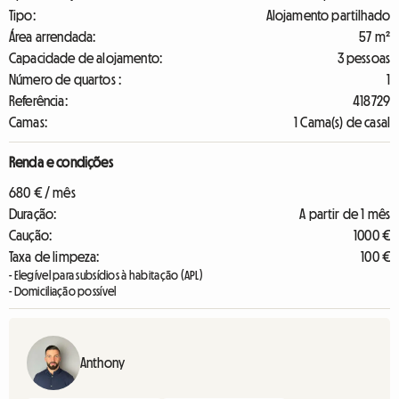
Tipo:
Alojamento partilhado
Área arrendada:
57 m²
Capacidade de alojamento:
3 pessoas
Número de quartos :
1
Referência:
418729
Camas:
1 Cama(s) de casal
Renda e condições
680 € / mês
Duração:
A partir de 1 mês
Caução:
1000 €
Taxa de limpeza:
100 €
- Elegível para subsídios à habitação (APL)
- Domiciliação possível
Anthony