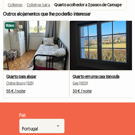
Colivings
›
Colivings Suíça
›
Quarto acolhedor a 2 passos de Carouge
Outros alojamentos que lhe poderão interessar
Vídeo
Quarto para alugar
Quarto em uma casa tranquila
Chêne-Bourg (1225)
Gex (01170)
55 € / noite
30 € / noite
País