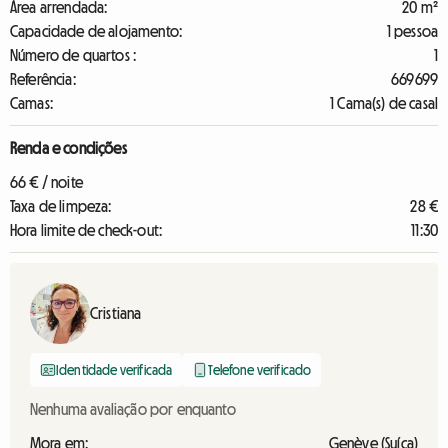
Área arrendada:
20 m²
Capacidade de alojamento:
1 pessoa
Número de quartos :
1
Referência:
669699
Camas:
1 Cama(s) de casal
Renda e condições
66 € / noite
Taxa de limpeza:
28 €
Hora limite de check-out:
11:30
Cristiana
Identidade verificada
Telefone verificado
Nenhuma avaliação por enquanto
Mora em:
Genève (Suíça)