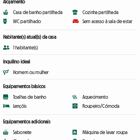
Alojamento
Casa de banho partilhada
Cozinha partilhada
WC partilhado
Sem acesso à sala de estar
Habitante(s) atual(is) da casa
1 habitante(s)
Inquilino ideal
Homem ou mulher
Equipamentos básicos
Toalhas de banho
Aquecimento
Lençóis
Roupeiro/Cómoda
Equipamentos adicionais
Sabonete
Máquina de lavar roupa