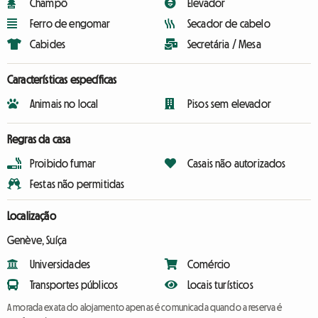
Champô
Elevador
Ferro de engomar
Secador de cabelo
Cabides
Secretária / Mesa
Características específicas
Animais no local
Pisos sem elevador
Regras da casa
Proibido fumar
Casais não autorizados
Festas não permitidas
Localização
Genève, Suíça
Universidades
Comércio
Transportes públicos
Locais turísticos
A morada exata do alojamento apenas é comunicada quando a reserva é