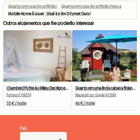
Quartos em casa do anfitrião
›
Quartos em casa do anfitrião França
›
Mobile-Home À Louer . Situé à 6 Km D Eymet Dans Une Ferme
Outros alojamentos que lhe poderão interessar
Chambre D'hôte Au Milieu Des Vignes De Monbazillac à POMPORT
Quarto em uma linda cabana finlandesa em estilo kota
Pomport (24331)
Mauvezin-sur-Gupie (47200)
33 € / noite
46 € / noite
País