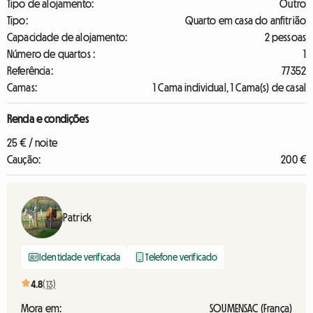
Tipo de alojamento:
Outro
Tipo:
Quarto em casa do anfitrião
Capacidade de alojamento:
2 pessoas
Número de quartos :
1
Referência:
77352
Camas:
1 Cama individual, 1 Cama(s) de casal
Renda e condições
25 € / noite
Caução:
200 €
Patrick
Identidade verificada
Telefone verificado
4.8
(13)
Mora em:
SOUMENSAC (França)