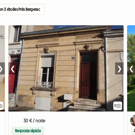
n 3 étoiles Près Bergerac
❯
❮
❯
❮
11
30 € / noite
Resposta rápida