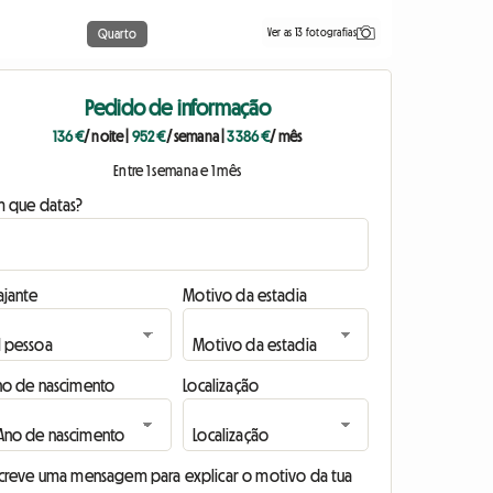
Ver as 13 fotografias
Quarto
Pedido de informação
136 €
/ noite
|
952 €
/ semana
|
3386 €
/ mês
Entre 1 semana e 1 mês
m que datas?
ajante
Motivo da estadia
no de nascimento
Localização
screve uma mensagem para explicar o motivo da tua