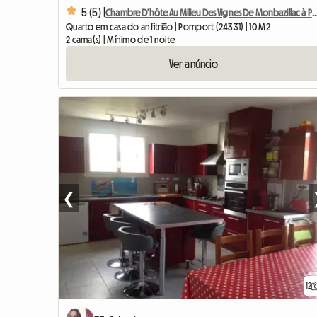
5 (5) |
Chambre D'hôte Au Milieu Des Vignes De Monbazill
Quarto em casa do anfitrião | Pomport (24331) | 10 M2
2 cama(s) | Mínimo de 1 noite
Ver anúncio
❮
12