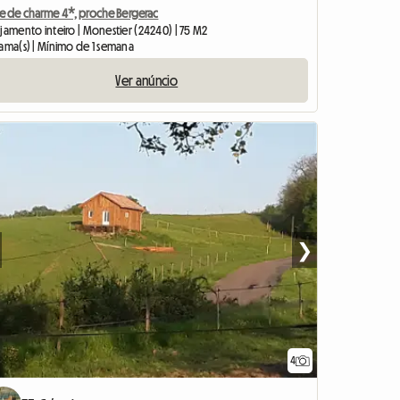
te de charme 4*, proche Bergerac
jamento inteiro | Monestier (24240) | 75 M2
cama(s) | Mínimo de 1 semana
Ver anúncio
❯
4