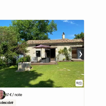
❯
15
67 € / noite
A descobrir