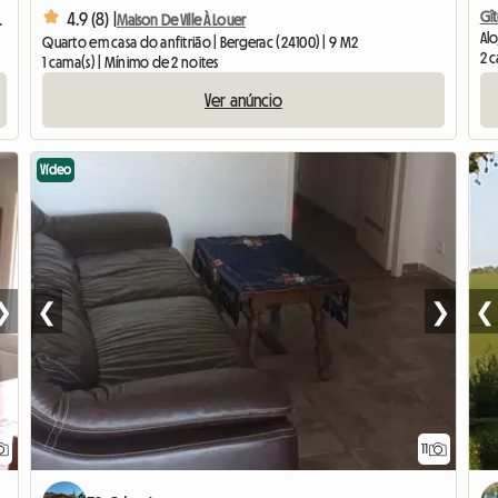
Gî
4.9 (8) |
ac à POMPORT
Maison De Ville À Louer
Alo
Quarto em casa do anfitrião | Bergerac (24100) | 9 M2
2 
1 cama(s) | Mínimo de 2 noites
Ver anúncio
Vídeo
❯
❮
❯
❮
11