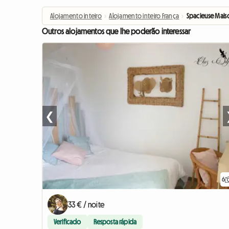
Alojamento inteiro
›
Alojamento inteiro França
›
Spacieuse Maiso
Outros alojamentos que lhe poderão interessar
❮
6
33 € / noite
Verificado
Resposta rápida