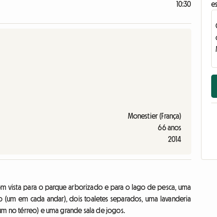
10:30
e
Monestier (França)
66 anos
2014
com vista para o parque arborizado e para o lago de pesca, uma
o (um em cada andar), dois toaletes separados, uma lavanderia
um no térreo) e uma grande sala de jogos.