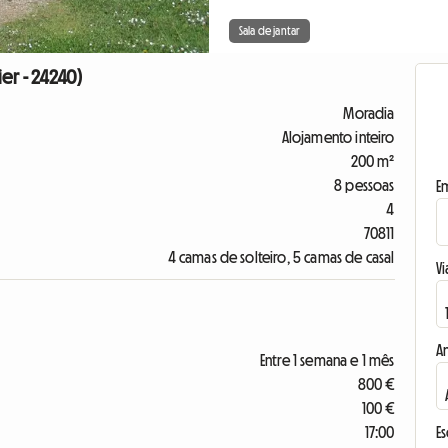
Sala de jantar
er - 24240)
Moradia
Alojamento inteiro
200 m²
8 pessoas
E
4
70811
4 camas de solteiro, 5 camas de casal
Vi
A
Entre 1 semana e 1 mês
800 €
100 €
17:00
E