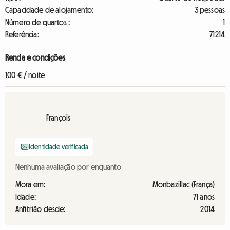
Capacidade de alojamento:
3 pessoas
Número de quartos :
1
Referência:
71214
Renda e condições
100 € / noite
François
Identidade verificada
Nenhuma avaliação por enquanto
Mora em:
Monbazillac (França)
Idade:
71 anos
Anfitrião desde:
2014