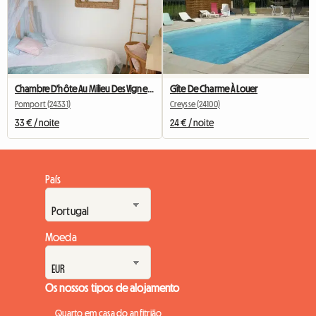
Chambre D'hôte Au Milieu Des Vignes De Monbazillac à POMPORT
Gîte De Charme À Louer
Pomport (24331)
Creysse (24100)
33 € / noite
24 € / noite
País
Moeda
Os nossos tipos de alojamento
Quarto em casa do anfitrião