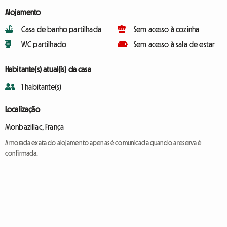
Alojamento
Casa de banho partilhada
Sem acesso à cozinha
WC partilhado
Sem acesso à sala de estar
Habitante(s) atual(is) da casa
1 habitante(s)
Localização
Monbazillac, França
A morada exata do alojamento apenas é comunicada quando a reserva é
confirmada.