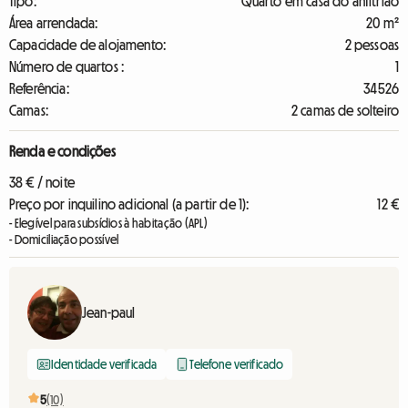
Tipo:
Quarto em casa do anfitrião
Área arrendada:
20 m²
Capacidade de alojamento:
2 pessoas
Número de quartos :
1
Referência:
34526
Camas:
2 camas de solteiro
Renda e condições
38 € / noite
Preço por inquilino adicional (a partir de 1):
12 €
- Elegível para subsídios à habitação (APL)
- Domiciliação possível
Jean-paul
Identidade verificada
Telefone verificado
5
(10)