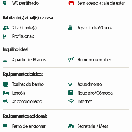
WC partilhado
Sem acesso à sala de estar
Habitante(s) atual(is) da casa
2 habitante(s)
A partir de 60 anos
Profissionais
Inquilino ideal
A partir de 18 anos
Homem ou mulher
Equipamentos básicos
Toalhas de banho
Aquecimento
Lençóis
Roupeiro/Cómoda
Ar condicionado
Internet
Equipamentos adicionais
Ferro de engomar
Secretária / Mesa