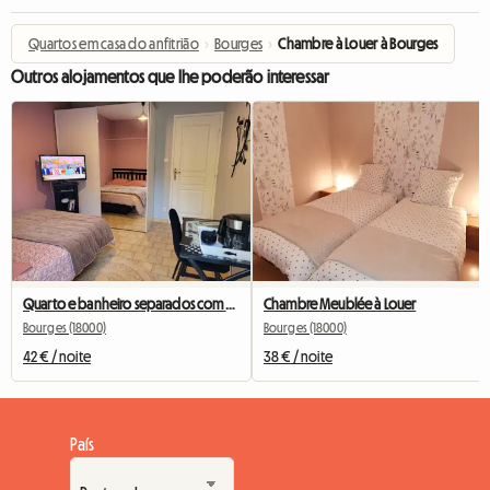
Quartos em casa do anfitrião
›
Bourges
›
Chambre à Louer à Bourges
Outros alojamentos que lhe poderão interessar
Quarto e banheiro separados com terraço.
Chambre Meublée à Louer
Bourges (18000)
Bourges (18000)
42 € / noite
38 € / noite
País