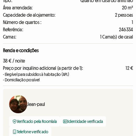
Tipo:
Quarto em casa do anfitrião
Área arrendada:
20 m²
Capacidade de alojamento:
2 pessoas
Número de quartos :
1
Referência:
246334
Camas:
1 Cama(s) de casal
Renda e condições
38 € / noite
Preço por inquilino adicional (a partir de 1):
12 €
- Elegível para subsídios à habitação (APL)
- Domiciliação possível
Jean-paul
Verificado pela Roomlala
Identidade verificada
Telefone verificado