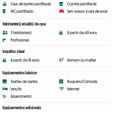
Casa de banho partilhada
Cozinha partilhada
WC partilhado
Sem acesso à sala de estar
Habitante(s) atual(is) da casa
2 habitante(s)
A partir de 60 anos
Profissionais
Inquilino ideal
A partir de 18 anos
Homem ou mulher
Equipamentos básicos
Toalhas de banho
Roupeiro/Cómoda
Lençóis
Internet
Aquecimento
Equipamentos adicionais