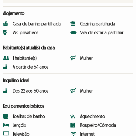
Alojamento
Casa de banho partilhada
Cozinha partilhada
WC privativos
Sala de estar a partilhar
Habitante(s) atual(is) da casa
1 habitante(s)
Mulher
A partir de 64 anos
Inquilino ideal
Dos 22 aos 60 anos
Mulher
Equipamentos básicos
Toalhas de banho
Aquecimento
Lençóis
Roupeiro/Cómoda
Televisão
Internet