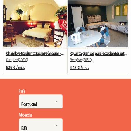
Chambre Etudiant Stagiaire à Louer - Rdc Avec Sa Terrasse -
Quarto grande para estudantes estagiários para alugar no 1º andar
Vergèze (30310)
Vergèze (30310)
535 € / mês
543 € / mês
País
Moeda