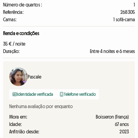
Número de quartos :
1
Referência:
268305
Camas:
1 sofá-cama
Renda e condições
35 € / noite
Duração:
Entre 4 noites e 6 meses
Pascale
Identidade verificada
Telefone verificado
Nenhuma avaliação por enquanto
Mora em:
Boisseron (França)
Idade:
67 anos
Anfitrião desde:
2023