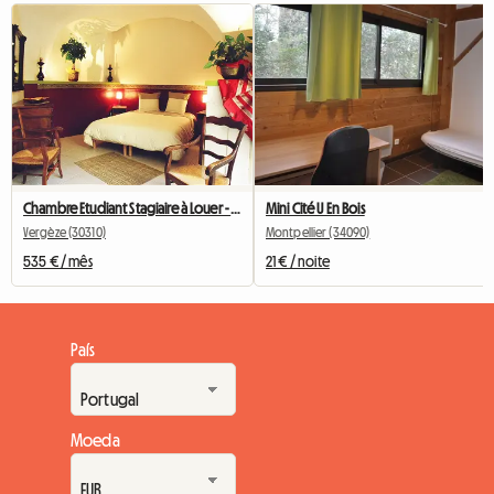
Chambre Etudiant Stagiaire à Louer - Rdc Avec Sa Terrasse -
Mini Cité U En Bois
Vergèze (30310)
Montpellier (34090)
535 € / mês
21 € / noite
País
Moeda