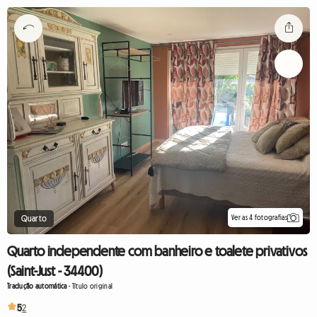
Ver as 4 fotografias
Quarto
Quarto independente com banheiro e toalete privativos
(Saint-Just - 34400)
Tradução automática
-
Título original
5
2