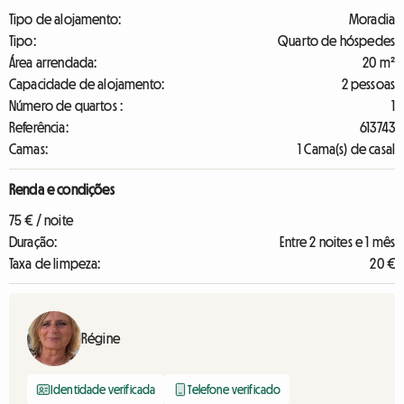
Tipo de alojamento:
Moradia
Tipo:
Quarto de hóspedes
Área arrendada:
20 m²
Capacidade de alojamento:
2 pessoas
Número de quartos :
1
Referência:
613743
Camas:
1 Cama(s) de casal
Renda e condições
75 € / noite
Duração:
Entre 2 noites e 1 mês
Taxa de limpeza:
20 €
Régine
Identidade verificada
Telefone verificado