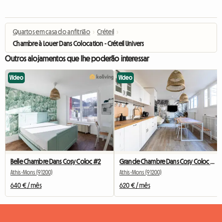
Quartos em casa do anfitrião
›
Créteil
›
Chambre à Louer Dans Colocation - Créteil Université
Outros alojamentos que lhe poderão interessar
Vídeo
Vídeo
Belle Chambre Dans Cosy Coloc #2
Grande Chambre Dans Cosy Coloc #5 New York près d'olry
Athis-Mons (91200)
Athis-Mons (91200)
640 € / mês
620 € / mês