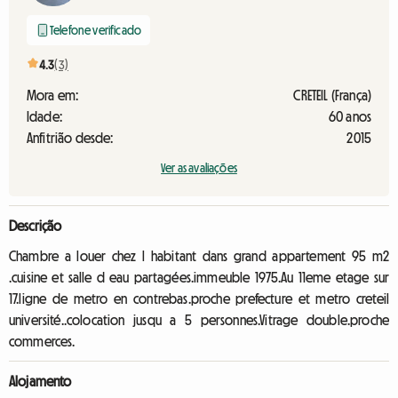
Telefone verificado
4.3
(3)
Mora em:
CRETEIL (França)
Idade:
60 anos
Anfitrião desde:
2015
Ver as avaliações
Descrição
Chambre a louer chez l habitant dans grand appartement 95 m2
.cuisine et salle d eau partagées.immeuble 1975.Au 11eme etage sur
17.ligne de metro en contrebas.proche prefecture et metro creteil
université..colocation jusqu a 5 personnes.Vitrage double.proche
commerces.
Alojamento