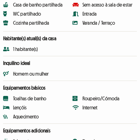
Casa de banho partilhada
Sem acesso à sala de estar
WC partilhado
Entrada
Cozinha partilhada
Varanda / Terraço
Habitante(s) atual(is) da casa
1 habitante(s)
Inquilino ideal
Homem ou mulher
Equipamentos básicos
Toalhas de banho
Roupeiro/Cómoda
Lençóis
Internet
Aquecimento
Equipamentos adicionais