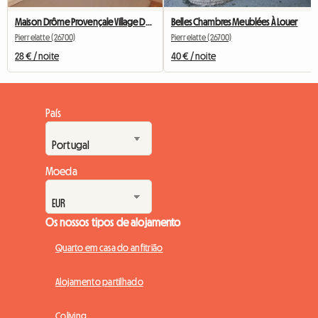
Maison Drôme Provençale Village De LA GARDE ADHEMAR
Belles Chambres Meublées À Louer
Pierrelatte (26700)
Pierrelatte (26700)
28 € / noite
40 € / noite
País
Moeda
Os nossos tipos de alojamento
Quarto em casa do anfitrião
Alojamento partilhado
Coliving