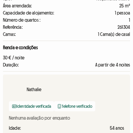
Área arrendada:
25 m²
Capacidade de alojamento:
1 pessoa
Número de quartos :
1
Referência:
261304
Camas:
1 Cama(s) de casal
Renda e condições
30 € / noite
Duração:
A partir de 4 noites
Nathalie
Identidade verificada
Telefone verificado
Nenhuma avaliação por enquanto
Idade:
54 anos