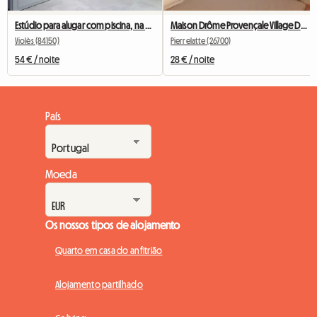
Estúdio para alugar com piscina, na Provença
Maison Drôme Provençale Village De LA GARDE ADHEMAR
Violès (84150)
Pierrelatte (26700)
54 € / noite
28 € / noite
País
Moeda
Os nossos tipos de alojamento
Quarto em casa do anfitrião
Alojamento partilhado