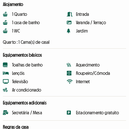
Alojamento
1 Quarto
Entrada
1 casa de banho
Varanda / Terraço
1 WC
Jardim
Quarto :
1 Cama(s) de casal
Equipamentos básicos
Toalhas de banho
Aquecimento
Lençóis
Roupeiro/Cómoda
Televisão
Internet
Ar condicionado
Equipamentos adicionais
Secretária / Mesa
Estacionamento gratuito
Regras da casa