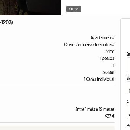
Outro
 1203)
Apartamento
Quarto em casa do anfitrião
12 m²
E
1 pessoa
1
261881
Vi
1 Cama individual
A
Entre 1 mês e 12 meses
937 €
E