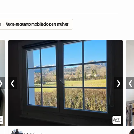
a
›
Aluga-se quarto mobiliado para mulher
❯
❮
❯
❮
8