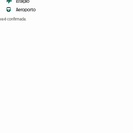
Estação
Aeroporto
va é confirmada.