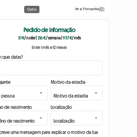
Ver as 11 fotografias
Outro
Pedido de informação
31 €
/ noite
|
216 €
/ semana
|
937 €
/ mês
Entre 1 mês e 12 meses
m que datas?
ajante
Motivo da estadia
no de nascimento
Localização
screve uma mensagem para explicar o motivo da tua