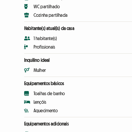
WC partilhado
Cozinha partilhada
Habitante(s) atual(is) da casa
1 habitante(s)
Profissionais
Inquilino ideal
Mulher
Equipamentos básicos
Toalhas de banho
Lençóis
Aquecimento
Equipamentos adicionais