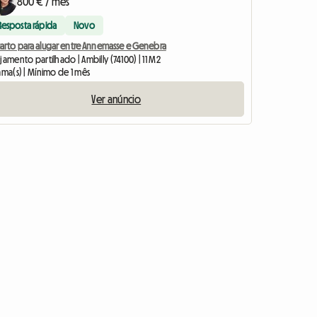
800 € / mês
Resposta rápida
Novo
arto para alugar entre Annemasse e Genebra
jamento partilhado | Ambilly (74100) | 11 M2
ama(s) | Mínimo de 1 mês
Ver anúncio