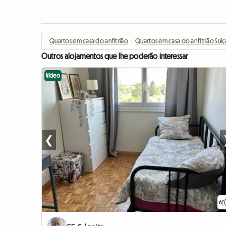
Quartos em casa do anfitrião
›
Quartos em casa do anfitrião Suíç
Outros alojamentos que lhe poderão interessar
Vídeo
❮
6