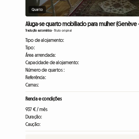
Quarto
Aluga-se quarto mobiliado para mulher (Genève -
Tradução automática
-
Título original
Tipo de alojamento:
Tipo:
Área arrendada:
Capacidade de alojamento:
Número de quartos :
Referência:
Camas:
Renda e condições
937 € / mês
Duração:
Caução: