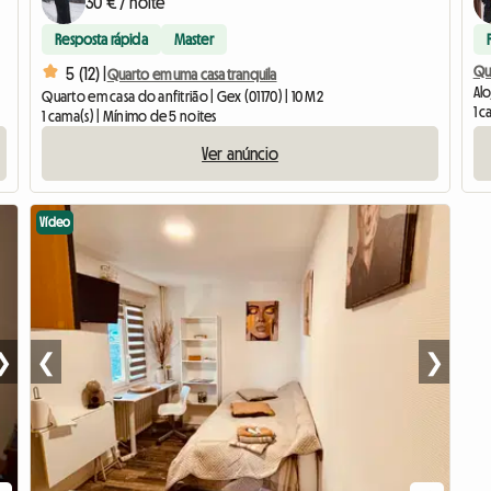
30 € / noite
Resposta rápida
Master
Qu
5 (12) |
Quarto em uma casa tranquila
Alo
Quarto em casa do anfitrião | Gex (01170) | 10 M2
1 c
1 cama(s) | Mínimo de 5 noites
Ver anúncio
Vídeo
❯
❮
❯