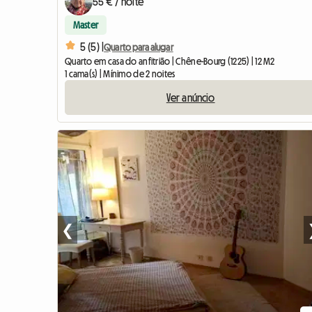
55 € / noite
Master
5 (5) |
Quarto para alugar
Quarto em casa do anfitrião | Chêne-Bourg (1225) | 12 M2
1 cama(s) | Mínimo de 2 noites
Ver anúncio
❮