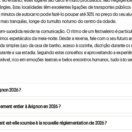
 Angles. Estas localidades têm excelentes ligações de transportes públicos
20 minutos de autocarro pode fazê-lo poupar até 30% no preço do seu alug
mais tranquilas, longe do tumulto noturno do centro da cidade.
-sucedida reside na comunicação. O ritmo de um festivaleiro é particular:
ltimos espetáculos da meia-noite. Desde a reserva, fale com o seu futuro an
a simples (uso da casa de banho, acesso à cozinha, discrição durante os r
rante a sua estadia. Seguindo estes conselhos e aproveitando a experiên
ável, rico em emoções teatrais e belos encontros humanos, tudo isto sem
ignon 2026 ?
logement entier à Avignon en 2026 ?
ant est-elle soumise à la nouvelle réglementation de 2026 ?