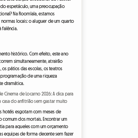
es do espetáculo, uma preocupação
cional? Na Roomlala, estamos
 normas locais: o aluguer de um quarto
 falência.
nto histórico. Com efeito, este ano
decorrem simultaneamente, atrairão
os pátios das escolas, os teatros
ma programação de uma riqueza
te dramática.
 de Cinema de Locarno 2026: A dica para
 casa do anfitrião sem gastar muito
. Os hotéis esgotam com meses de
a o comum dos mortais. Encontrar um
ústia para aqueles com um orçamento
uas equipas de forma decente sem fazer