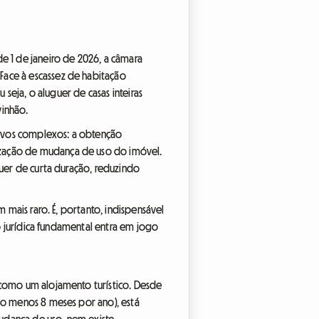
de 1 de janeiro de 2026, a câmara
Face à escassez de habitação
 seja, o aluguer de casas inteiras
vinhão.
tivos complexos: a obtenção
ização de mudança de uso do imóvel.
guer de curta duração, reduzindo
m mais raro. É, portanto, indispensável
ão jurídica fundamental entra em jogo
i como um alojamento turístico. Desde
elo menos 8 meses por ano), está
udança de uso, nem existe