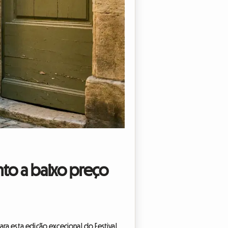
nto a baixo preço
ra esta edição excecional do Festival