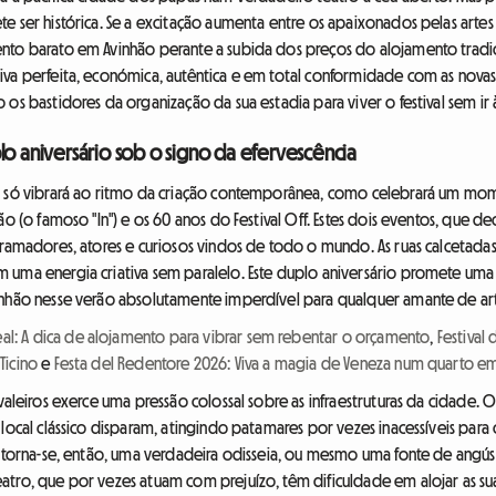
te ser histórica. Se a excitação aumenta entre os apaixonados pelas art
ento barato em Avinhão perante a subida dos preços do alojamento tradi
iva perfeita, económica, autêntica e em total conformidade com as novas
os bastidores da organização da sua estadia para viver o festival sem ir à
lo aniversário sob o signo da efervescência
o só vibrará ao ritmo da criação contemporânea, como celebrará um mome
ão (o famoso "In") e os 60 anos do Festival Off. Estes dois eventos, que 
gramadores, atores e curiosos vindos de todo o mundo. As ruas calcetadas, 
m uma energia criativa sem paralelo. Este duplo aniversário promete u
inhão nesse verão absolutamente imperdível para qualquer amante de ar
: A dica de alojamento para vibrar sem rebentar o orçamento
,
Festival
Ticino
e
Festa del Redentore 2026: Viva a magia de Veneza num quarto em
ivaleiros exerce uma pressão colossal sobre as infraestruturas da cidade
 local clássico disparam, atingindo patamares por vezes inacessíveis par
al torna-se, então, uma verdadeira odisseia, ou mesmo uma fonte de ang
atro, que por vezes atuam com prejuízo, têm dificuldade em alojar as s