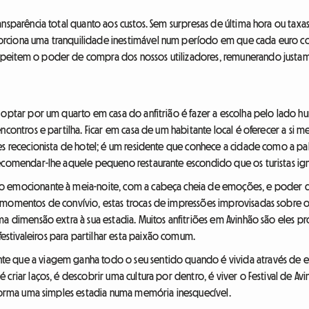
ansparência total quanto aos custos. Sem surpresas de última hora ou tax
rciona uma tranquilidade inestimável num período em que cada euro c
peitem o poder de compra dos nossos utilizadores, remunerando justame
 optar por um quarto em casa do anfitrião é fazer a escolha pelo lado h
encontros e partilha. Ficar em casa de um habitante local é oferecer a si
les rececionista de hotel; é um residente que conhece a cidade como a 
recomendar-lhe aquele pequeno restaurante escondido que os turistas ig
ão emocionante à meia-noite, com a cabeça cheia de emoções, e poder 
s momentos de convívio, estas trocas de impressões improvisadas sobre 
ma dimensão extra à sua estadia. Muitos anfitriões em Avinhão são eles pr
tivaleiros para partilhar esta paixão comum.
e que a viagem ganha todo o seu sentido quando é vivida através de e
 criar laços, é descobrir uma cultura por dentro, é viver o Festival de
nsforma uma simples estadia numa memória inesquecível.