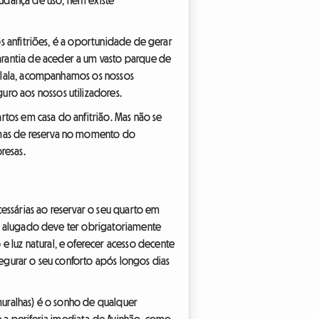
 os anfitriões, é a oportunidade de gerar
arantia de aceder a um vasto parque de
oomlala, acompanhamos os nossos
uro aos nossos utilizadores.
artos em casa do anfitrião. Mas não se
ormas de reserva no momento do
resas.
essárias ao reservar o seu quarto em
rto alugado deve ter obrigatoriamente
e luz natural, e oferecer acesso decente
segurar o seu conforto após longos dias
 muralhas) é o sonho de qualquer
ie a periferia imediata de Avinhão, como