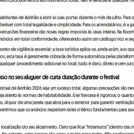
 habitantes de Avinhão a abrir as suas portas durante o mês de julho. Para
vel com total legalidade e simplicidade. Para os arrendatários, é a g
epercussões financeiras das novas regras impostas às casas inteiras. Na R
anúncios em total conformidade, oferecendo assim um catálogo rico e seg
to de vigilância essencial: a taxa turística aplica-se, ainda assim, aos qu
odos, esta taxa é geralmente cobrada de forma automática pelas plataf
ualquer procedimento adicional no local; tudo é claro, direto e sem surp
sso no seu aluguer de curta duração durante o festival
stival de Avinhão 2026 seja um sucesso total, algumas precauções são nec
steja atento às normas de habitabilidade. A lei francesa é rigorosa: o qua
dispor de uma janela que abra para o exterior para garantir ventilação 
 garantimos que os anúncios respeitam estes critérios fundamentais para as
a localização do seu alojamento. Claro que ficar "intramuros" (dentro das
ão. No entanto, estes lugares são caros e muito procurados. Não negligenc