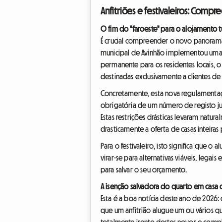
Anfitriões e festivaleiros: Com
O fim do "faroeste" para o alojamento tu
É crucial compreender o novo panorama l
municipal de Avinhão implementou uma r
permanente para os residentes locais, o m
destinadas exclusivamente a clientes d
Concretamente, esta nova regulamentaç
obrigatória de um número de registo j
Estas restrições drásticas levaram natu
drasticamente a oferta de casas inteiras
Para o festivaleiro, isto significa que 
virar-se para alternativas viáveis, lega
para salvar o seu orçamento.
A isenção salvadora do quarto em casa d
Esta é a boa notícia deste ano de 2026
que um anfitrião alugue um ou vários qu
totalmente isento destes novos e compl