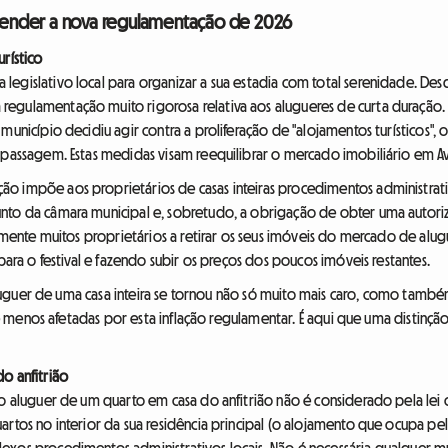
preender a nova regulamentação de 2026
rístico
egislativo local para organizar a sua estadia com total serenidade. Des
egulamentação muito rigorosa relativa aos alugueres de curta duração. 
unicípio decidiu agir contra a proliferação de "alojamentos turísticos", ou
e passagem. Estas medidas visam reequilibrar o mercado imobiliário em A
ão impõe aos proprietários de casas inteiras procedimentos administra
unto da câmara municipal e, sobretudo, a obrigação de obter uma autor
ralmente muitos proprietários a retirar os seus imóveis do mercado de alu
 para o festival e fazendo subir os preços dos poucos imóveis restantes.
o aluguer de uma casa inteira se tornou não só muito mais caro, como també
is e menos afetadas por esta inflação regulamentar. É aqui que uma distinç
o anfitrião
: o aluguer de um quarto em casa do anfitrião não é considerado pela le
artos no interior da sua residência principal (o alojamento que ocupa p
exos procedimentos administrativos locais. Não é necessária qualquer m