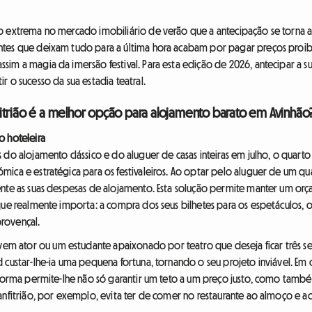
o extrema no mercado imobiliário de verão que a antecipação se torna a
ntes que deixam tudo para a última hora acabam por pagar preços proibi
im a magia da imersão festival. Para esta edição de 2026, antecipar a su
r o sucesso da sua estadia teatral.
itrião é a melhor opção para alojamento barato em Avinhão
o hoteleira
 do alojamento clássico e do aluguer de casas inteiras em julho, o quart
ica e estratégica para os festivaleiros. Ao optar pelo aluguer de um qua
ente as suas despesas de alojamento. Esta solução permite manter um or
que realmente importa: a compra dos seus bilhetes para os espetáculos, o
rovençal.
 ator ou um estudante apaixonado por teatro que deseja ficar três se
 custar-lhe-ia uma pequena fortuna, tornando o seu projeto inviável. Em
taforma permite-lhe não só garantir um teto a um preço justo, como tamb
anfitrião, por exemplo, evita ter de comer no restaurante ao almoço e a