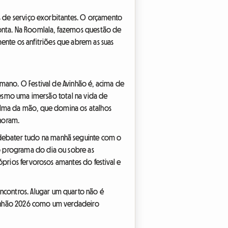
as de serviço exorbitantes. O orçamento
onta. Na Roomlala, fazemos questão de
nte os anfitriões que abrem as suas
umano. O Festival de Avinhão é, acima de
 mesmo uma imersão total na vida de
palma da mão, que domina os atalhos
noram.
debater tudo na manhã seguinte com o
o programa do dia ou sobre as
óprios fervorosos amantes do festival e
ncontros. Alugar um quarto não é
 Avinhão 2026 como um verdadeiro