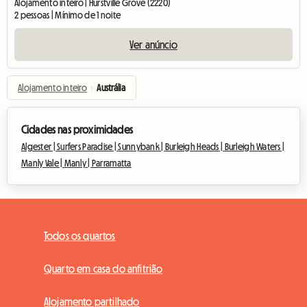
Alojamento inteiro | Hurstville Grove (2220)
2 pessoas | Mínimo de 1 noite
Ver anúncio
Alojamento inteiro
›
Austrália
Cidades nas proximidades
Algester |
Surfers Paradise |
Sunnybank |
Burleigh Heads |
Burleigh Waters |
Manly Vale |
Manly |
Parramatta
Todos os quartos
Quarto em casa do anfitrião
Alojamento partilhado