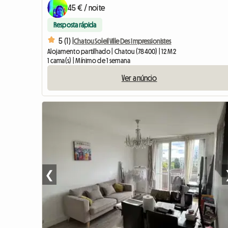
45 € / noite
Resposta rápida
5 (1) |
Chatou Soleil Ville Des Impressionistes
Alojamento partilhado | Chatou (78400) | 12 M2
1 cama(s) | Mínimo de 1 semana
Ver anúncio
❮