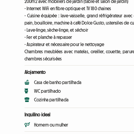
200m2 avec mobiliers de jardin (table et salon de jardin)
- Internet WiFi en fibre optique et TV 180 chaines
- Cuisine équipée : lave-vaisselle, grand réfrigérateur avec
pain, bouilloire, machine à café Dolce Gusto, ustensiles de cu
- Lave-linge, sèche-linge, et séchoir
- Fer et planche à repasser
- Aspirateur et nécessaire pour le nettoyage
Chambres meublées avec matelas, oreiller, couette, parure 
chambres sécurisées
Alojamento
Casa de banho partilhada
WC partilhado
Cozinha partilhada
Inquilino ideal
Homem ou mulher