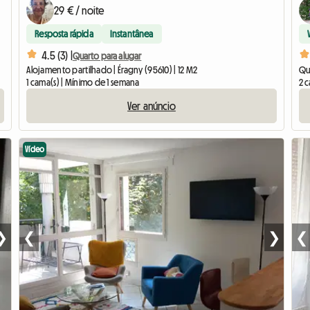
29 € / noite
Resposta rápida
Instantânea
4.5 (3) |
Quarto para alugar
Alojamento partilhado | Éragny (95610) | 12 M2
Qua
1 cama(s) | Mínimo de 1 semana
2 c
Ver anúncio
Vídeo
❯
❮
❯
❮