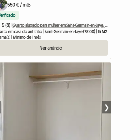
550 € / mês
Verificado
5 (8) |
Quarto alugado para mulher em Saint-Germain-en-Laye, a 1 hora de Paris
rto em casa do anfitrião | Saint-Germain-en-Laye (78100) | 15 M2
ama(s) | Mínimo de 1 mês
Ver anúncio
❯