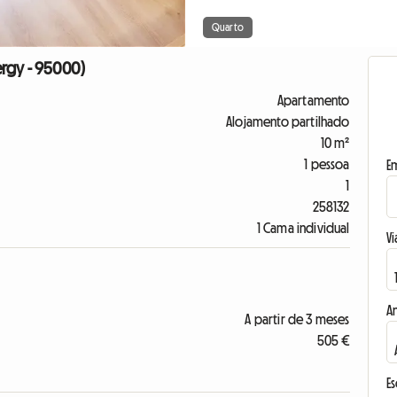
Quarto
ergy - 95000)
Apartamento
Alojamento partilhado
10 m²
1 pessoa
E
1
258132
1 Cama individual
Vi
A
A partir de 3 meses
505 €
E