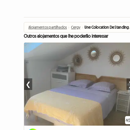
Alojamentos partilhados
›
Cergy
›
Une Colocation De Standing 
Outros alojamentos que lhe poderão interessar
❮
6