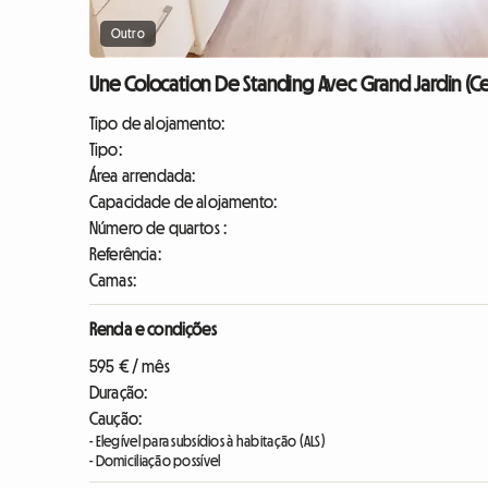
Outro
Une Colocation De Standing Avec Grand Jardin (C
Tipo de alojamento:
Tipo:
Área arrendada:
Capacidade de alojamento:
Número de quartos :
Referência:
Camas:
Renda e condições
595 € / mês
Duração:
Caução:
- Elegível para subsídios à habitação (ALS)
- Domiciliação possível