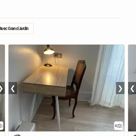
Avec Grand Jardin
❯
❮
❯
❮
6