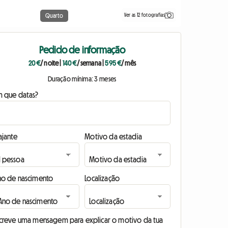
Ver as 12 fotografias
Quarto
Pedido de informação
20 €
/ noite
|
140 €
/ semana
|
595 €
/ mês
Duração mínima: 3 meses
m que datas?
ajante
Motivo da estadia
no de nascimento
Localização
screve uma mensagem para explicar o motivo da tua