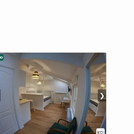
eo
❯
8