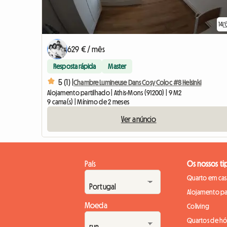
14
629 € / mês
Resposta rápida
Master
5 (1) |
Chambre Lumineuse Dans Cosy Coloc #8 Helsinki
Alojamento partilhado | Athis-Mons (91200) | 9 M2
9 cama(s) | Mínimo de 2 meses
Ver anúncio
País
Os nossos ti
Quarto em casa
Alojamento pa
Moeda
Coliving
Quartos de h