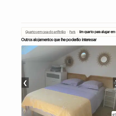
Quartos em casa do anfitrião
›
Paris
›
Um quarto para alugar em
Outros alojamentos que lhe poderão interessar
❮
6