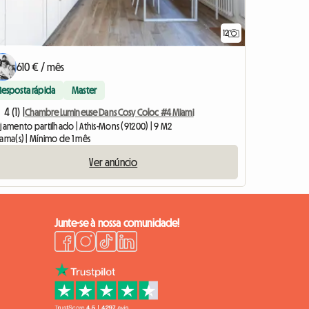
12
610 € / mês
Resposta rápida
Master
4 (1) |
Chambre Lumineuse Dans Cosy Coloc #4 Miami
jamento partilhado | Athis-Mons (91200) | 9 M2
cama(s) | Mínimo de 1 mês
Ver anúncio
Junte-se à nossa comunidade!