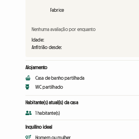
Fabrice
Nenhuma avaliação por enquanto
Idade:
Anfitrião desde:
Alojamento
Casa de banho partilhada
WC partilhado
Habitante(s) atual(is) da casa
1 habitante(s)
Inquilino ideal
Homem ou mulher