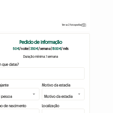
Ver as 2 fotografias
Pedido de informação
50 €
/ noite
|
350 €
/ semana
|
1500 €
/ mês
Duração mínima: 1 semana
m que datas?
ajante
Motivo da estadia
no de nascimento
Localização