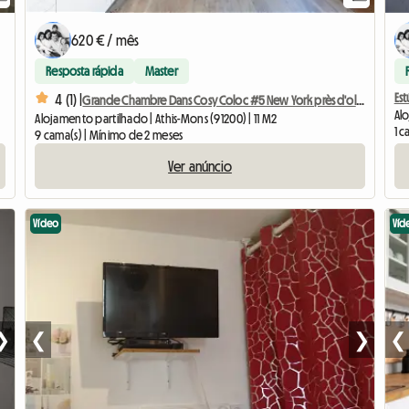
620 € / mês
Resposta rápida
Master
Es
4 (1) |
Grande Chambre Dans Cosy Coloc #5 New York près d'olry
Alo
Alojamento partilhado | Athis-Mons (91200) | 11 M2
1 c
9 cama(s) | Mínimo de 2 meses
Ver anúncio
Vídeo
Víd
❯
❮
❯
❮