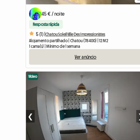
45 € / noite
Resposta rápida
5 (1) |
Chatou Soleil Ville Des Impressionistes
Alojamento partilhado | Chatou (78400) | 12 M2
1 cama(s) | Mínimo de 1 semana
Ver anúncio
Vídeo
❮