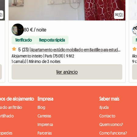
14
80 € / noite
Verificado
Resposta rápida
5 (23) |
Apartamento estúdio mobiliado em Bastille para estudantes, estagiários ou viajantes a negócios.
Alojamento inteiro | Paris (75011) | 9 M2
Alo
1 cama(s) | Mínimo de 3 noites
9 
Ver anúncio
pos de alojamento
Empresa
Saber mais
 do anfitrião
Blog
Ajuda
rtilhado
Carreiras
Contacto
Imprensa
Quem somos?
óspedes
Parcerias
Como funciona?