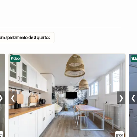
 um apartamento de 3 quartos
Vídeo
Víd
❯
❮
❯
❮
11