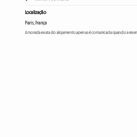
Localização
Paris, França
A morada exata do alojamento apenas é comunicada quando a reser