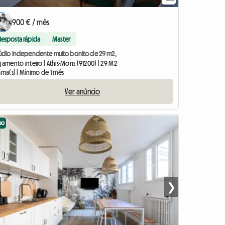
900 € / mês
Resposta rápida
Master
túdio independente muito bonito de 29 m2,
jamento inteiro | Athis-Mons (91200) | 29 M2
ama(s) | Mínimo de 1 mês
Ver anúncio
eo
❯