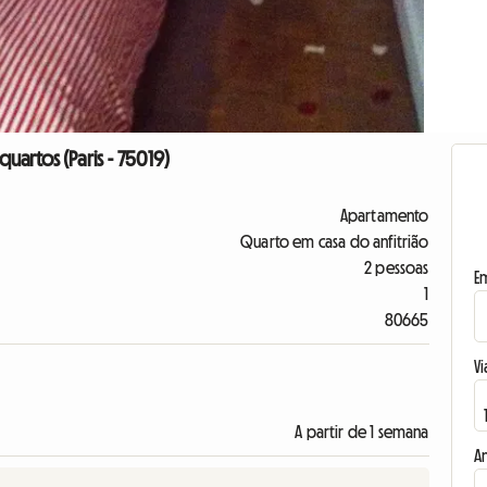
artos (Paris - 75019)
Apartamento
Quarto em casa do anfitrião
2 pessoas
E
1
80665
Vi
A partir de 1 semana
A