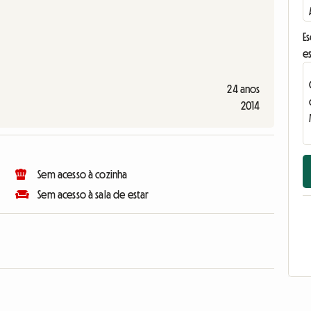
E
e
24 anos
2014
Sem acesso à cozinha
Sem acesso à sala de estar