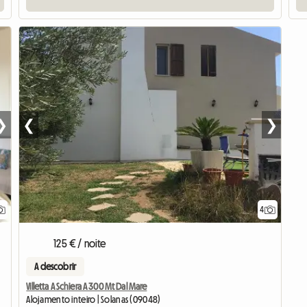
❯
❮
❯
4
125 € / noite
A descobrir
Villetta A Schiera A 300 Mt Dal Mare
Alojamento inteiro | Solanas (09048)