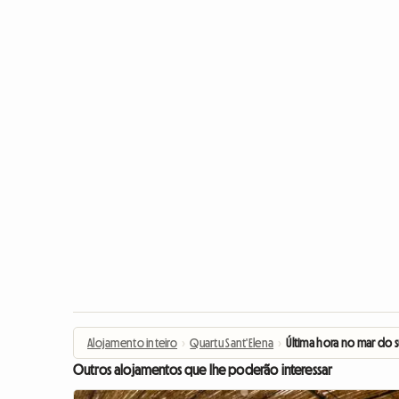
Alojamento inteiro
›
Quartu Sant'Elena
›
Última hora no mar do s
Outros alojamentos que lhe poderão interessar