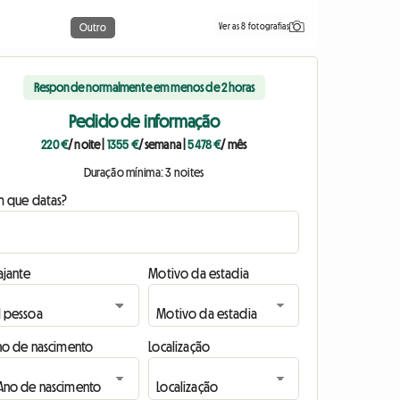
Ver as 8 fotografias
Outro
Responde normalmente em menos de 2 horas
Pedido de informação
220 €
/ noite
|
1355 €
/ semana
|
5478 €
/ mês
Duração mínima: 3 noites
m que datas?
ajante
Motivo da estadia
no de nascimento
Localização