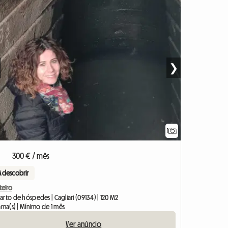
❯
1
Ver o anúnci
300 € / mês
A descobrir
teiro
rto de hóspedes | Cagliari (09134) | 120 M2
ama(s) | Mínimo de 1 mês
Ver anúncio