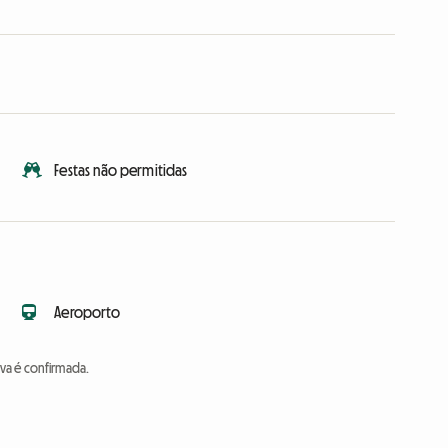
Festas não permitidas
Aeroporto
va é confirmada.