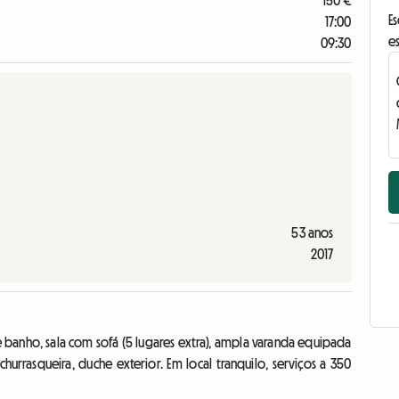
150 €
E
17:00
e
09:30
53 anos
2017
 banho, sala com sofá (5 lugares extra), ampla varanda equipada
churrasqueira, duche exterior. Em local tranquilo, serviços a 350