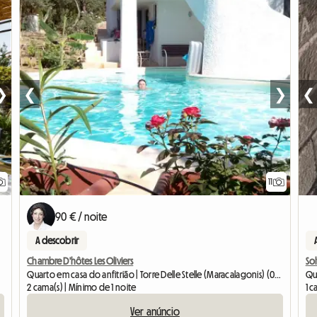
❯
❮
❯
❮
11
90 € / noite
A descobrir
Chambre D'hôtes Les Oliviers
Sol
Quarto em casa do anfitrião | Torre Delle Stelle (Maracalagonis) (09040) | 19 M2
Qua
2 cama(s) | Mínimo de 1 noite
1 c
Ver anúncio