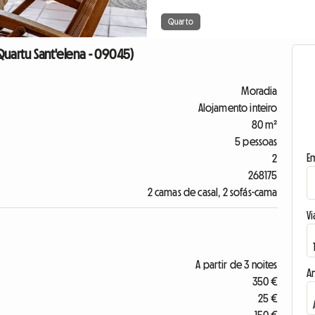
Quarto
Quartu Sant'elena - 09045)
Moradia
Alojamento inteiro
80 m²
5 pessoas
E
2
268175
2 camas de casal, 2 sofás-cama
Vi
A partir de 3 noites
A
350 €
25 €