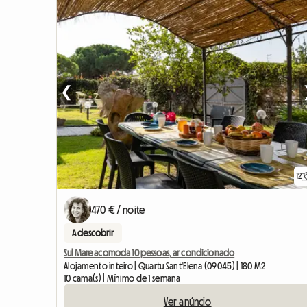
❮
12
470 € / noite
A descobrir
Sul Mare acomoda 10 pessoas, ar condicionado
Alojamento inteiro | Quartu Sant'Elena (09045) | 180 M2
10 cama(s) | Mínimo de 1 semana
Ver anúncio