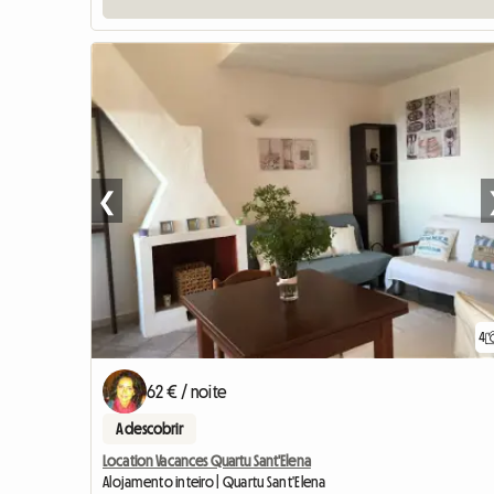
❮
4
62 € / noite
A descobrir
Location Vacances Quartu Sant'Elena
Alojamento inteiro | Quartu Sant'Elena