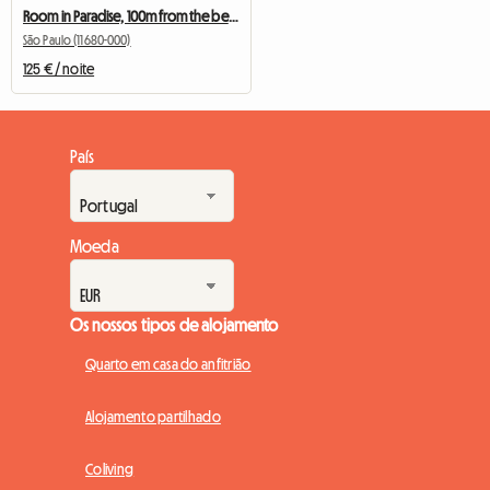
Room in Paradise, 100m from the beach
São Paulo (11680-000)
125 € / noite
País
Moeda
Os nossos tipos de alojamento
Quarto em casa do anfitrião
Alojamento partilhado
Coliving