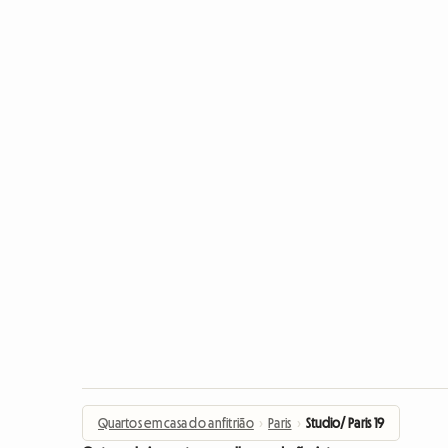
Quartos em casa do anfitrião
›
Paris
›
Studio/ Paris 19