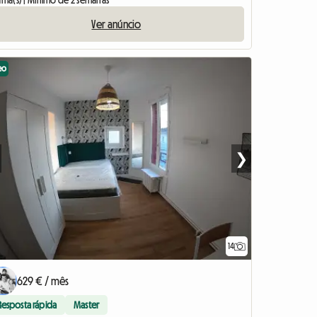
cama(s) | Mínimo de 2 semanas
Ver anúncio
eo
❯
14
629 € / mês
Resposta rápida
Master