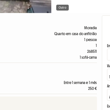
Outro
Moradia
Quarto em casa do anfitrião
1 pessoa
1
E
268511
1 sofá-cama
Vi
Entre 1 semana e 1 mês
A
250 €
E