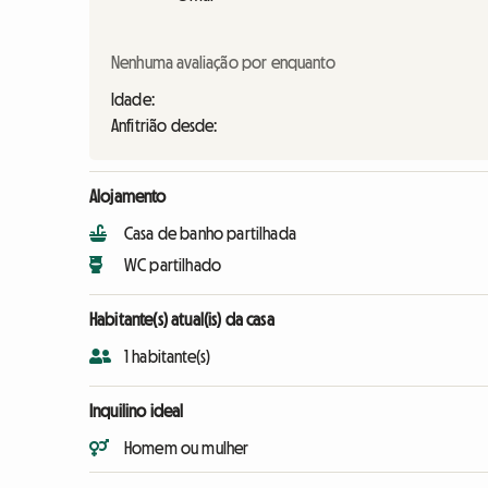
Nenhuma avaliação por enquanto
Idade:
Anfitrião desde:
Alojamento
Casa de banho partilhada
WC partilhado
Habitante(s) atual(is) da casa
1 habitante(s)
Inquilino ideal
Homem ou mulher