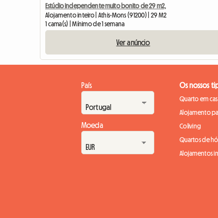
Estúdio independente muito bonito de 29 m2,
Alojamento inteiro | Athis-Mons (91200) | 29 M2
1 cama(s) | Mínimo de 1 semana
Ver anúncio
País
Os nossos ti
Quarto em casa
Alojamento pa
Moeda
Coliving
Quartos de h
Alojamentos in