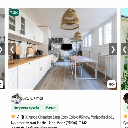
Vídeo
❯
❮
❯
❮
11
620 € / mês
Resposta rápida
Master
4 (1) |
Grande Chambre Dans Cosy Coloc #5 New York près d'olry
Alojamento partilhado | Athis-Mons (91200) | 11 M2
Qua