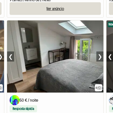
9 cama(s) | Mínimo de 2 meses
1 
Ver anúncio
Víd
❯
❮
❯
❮
6
50 € / noite
Resposta rápida