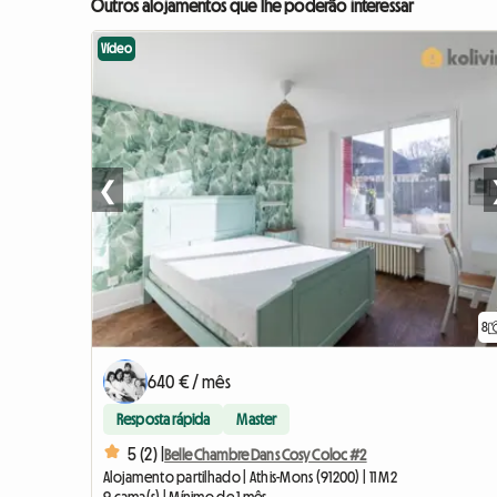
Outros alojamentos que lhe poderão interessar
Vídeo
❮
8
640 € / mês
Resposta rápida
Master
5 (2) |
Belle Chambre Dans Cosy Coloc #2
Alojamento partilhado | Athis-Mons (91200) | 11 M2