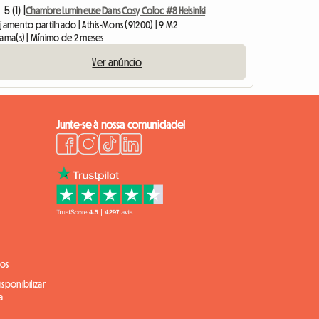
5 (1) |
Chambre Lumineuse Dans Cosy Coloc #8 Helsinki
jamento partilhado | Athis-Mons (91200) | 9 M2
cama(s) | Mínimo de 2 meses
Ver anúncio
Junte-se à nossa comunidade!
ios
sponibilizar
a