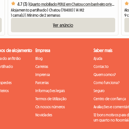
4.7 (3) |
Quarto mobiliado PERLE em Chatou com banheiro privativo
Alojamento partilhado | Chatou (78400) | 14 M2
Alo
1 cama(s) | Mínimo de 2 semanas
9 
Ver anúncio
pos de alojamento
Empresa
Saber mais
 do anfitrião
Blog
Ajuda
rtilhado
Carreiras
Contacto
Imprensa
Quem somos?
óspedes
Parcerias
Como funciona?
teiros
Informações legais
Seguro
Termos de Utilização
Centro de confiança
Os nossos números
Avaliações e comentár
Novidades
12 bons motivos para di
um quarto no Roomlal