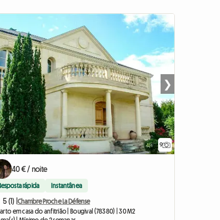
❯
9
40 € / noite
Resposta rápida
Instantânea
5 (1) |
Chambre Proche La Défense
rto em casa do anfitrião | Bougival (78380) | 30 M2