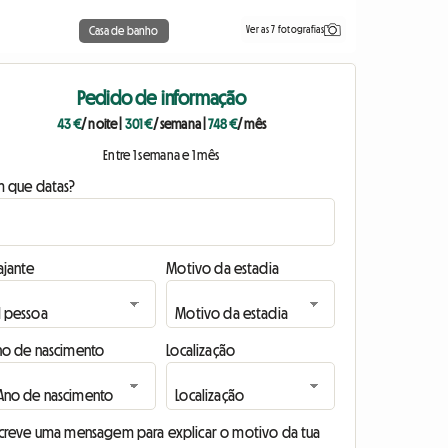
Ver as 7 fotografias
Casa de banho
Pedido de informação
43 €
/ noite
|
301 €
/ semana
|
748 €
/ mês
Entre 1 semana e 1 mês
m que datas?
ajante
Motivo da estadia
no de nascimento
Localização
screve uma mensagem para explicar o motivo da tua