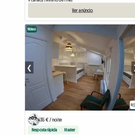
9 cama(s) | Mínimo de 1 mês
Ver anúncio
Vídeo
❮
8
35 € / noite
Resposta rápida
Master