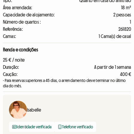
Tipo:
Quarto em casa do anfitrião
Área arrendada:
18 m²
Capacidade de alojamento:
2 pessoas
Número de quartos :
1
Referência:
261820
Camas:
1 Cama(s) de casal
Renda e condições
25 € / noite
Duração:
A partir de 1 semana
Caução:
400 €
- Para reservas superiores a 45 dias, o arrendamento deve terminar no último
dia do mês.
Isabelle
Identidade verificada
Telefone verificado