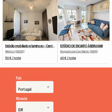
Estúdio mobilado e luminoso – Centro de Menton – Estação e praia a pé
ESTÚDIO DE ENCANTO À BEIRA MAR
Menton (06500)
Roquebrune-Cap-Martin (06190)
50 € / noite
60 € / noite
País
Moeda