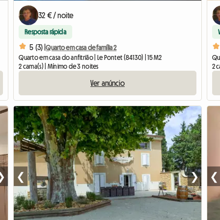
32 € / noite
Resposta rápida
5 (3) |
Quarto em casa de família 2
Quarto em casa do anfitrião | Le Pontet (84130) | 15 M2
Qua
2 cama(s) | Mínimo de 3 noites
2 c
Ver anúncio
❯
❮
❯
❮