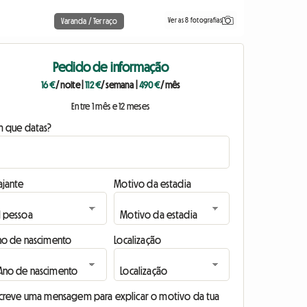
Ver as 8 fotografias
Varanda / Terraço
Pedido de informação
16 €
/ noite
|
112 €
/ semana
|
490 €
/ mês
Entre 1 mês e 12 meses
m que datas?
ajante
Motivo da estadia
no de nascimento
Localização
screve uma mensagem para explicar o motivo da tua