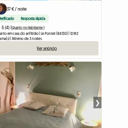
37 € / noite
Verificado
Resposta rápida
5 (4) |
Quarto no Habitante 1
rto em casa do anfitrião | Le Pontet (84130) | 12 M2
ama(s) | Mínimo de 3 noites
Ver anúncio
❯