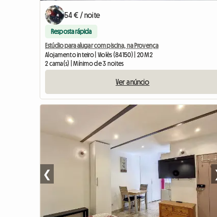
54 € / noite
Resposta rápida
Estúdio para alugar com piscina, na Provença
Alojamento inteiro | Violès (84150) | 20 M2
2 cama(s) | Mínimo de 3 noites
Ver anúncio
❮