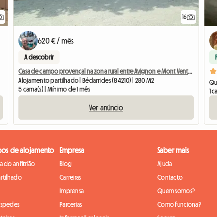
16
620 € / mês
A descobrir
Casa de campo provençal na zona rural entre Avignon e Mont Ventoux
Alojamento partilhado | Bédarrides (84210) | 280 M2
Qu
5 cama(s) | Mínimo de 1 mês
1 c
Ver anúncio
pos de alojamento
Empresa
Saber mais
 do anfitrião
Blog
Ajuda
rtilhado
Carreiras
Contacto
Imprensa
Quem somos?
óspedes
Parcerias
Como funciona?