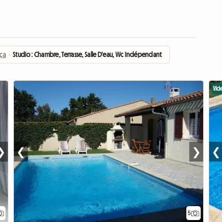
nça
›
Studio : Chambre, Terrasse, Salle D'eau, Wc Indépendant
Víd
❯
❮
❯
❮
5