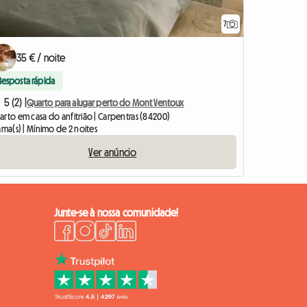
7
35 € / noite
Resposta rápida
5 (2) |
Quarto para alugar perto do Mont Ventoux
arto em casa do anfitrião | Carpentras (84200)
ama(s) | Mínimo de 2 noites
Ver anúncio
Junte-se à nossa comunidade!