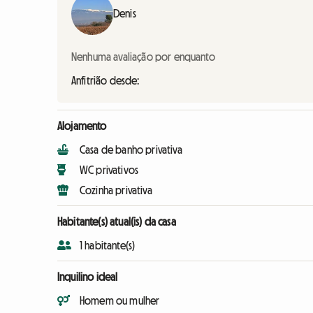
Denis
Nenhuma avaliação por enquanto
Anfitrião desde:
Alojamento
Casa de banho privativa
WC privativos
Cozinha privativa
Habitante(s) atual(is) da casa
1 habitante(s)
Inquilino ideal
Homem ou mulher