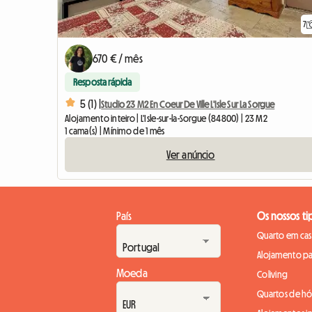
7
670 € / mês
Resposta rápida
5 (1) |
Studio 23 M2 En Coeur De Ville L'Isle Sur La Sorgue
Alojamento inteiro | L'Isle-sur-la-Sorgue (84800) | 23 M2
1 cama(s) | Mínimo de 1 mês
Ver anúncio
País
Os nossos ti
Quarto em casa
Alojamento pa
Moeda
Coliving
Quartos de h