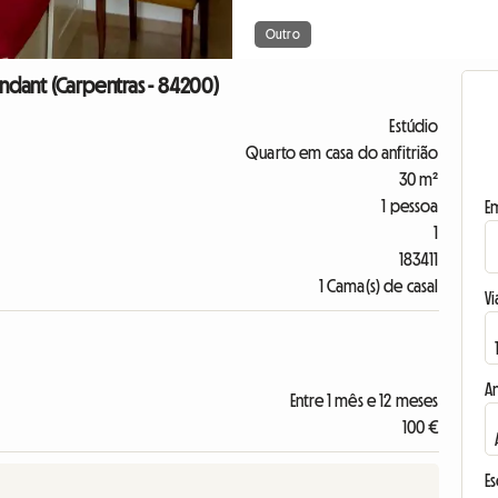
Outro
endant (Carpentras - 84200)
Estúdio
Quarto em casa do anfitrião
30 m²
1 pessoa
E
1
183411
1 Cama(s) de casal
Vi
A
Entre 1 mês e 12 meses
100 €
E