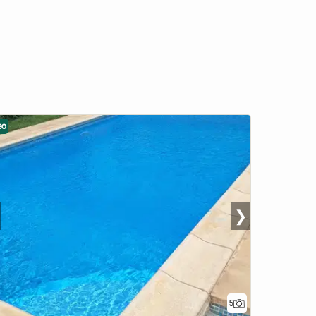
eo
❯
5