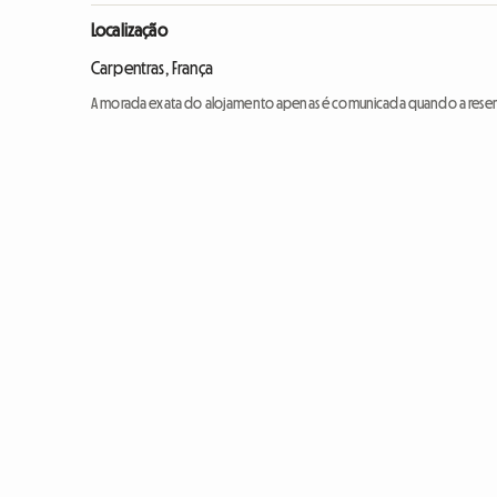
Localização
Carpentras, França
A morada exata do alojamento apenas é comunicada quando a reser