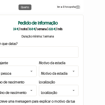
Ver as 12 fotografias
Quarto
Pedido de informação
24 €
/ noite
|
168 €
/ semana
|
626 €
/ mês
Duração mínima: 1 semana
m que datas?
ajante
Motivo da estadia
no de nascimento
Localização
screve uma mensagem para explicar o motivo da tua