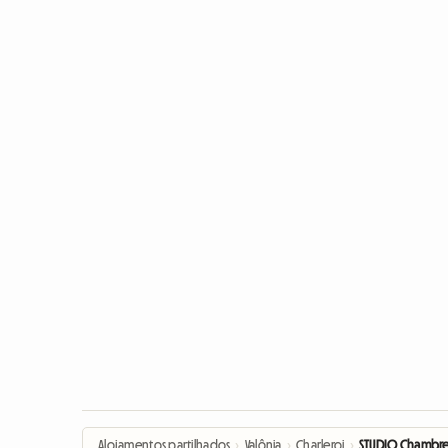
Alojamentos partilhados
›
Valônia
›
Charleroi
›
STUDIO Chambre S