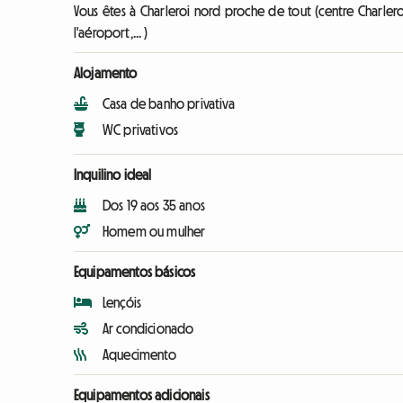
Vous êtes à Charleroi nord proche de tout (centre Charlero
l'aéroport,... )
Alojamento
Casa de banho privativa
WC privativos
Inquilino ideal
Dos 19 aos 35 anos
Homem ou mulher
Equipamentos básicos
Lençóis
Ar condicionado
Aquecimento
Equipamentos adicionais