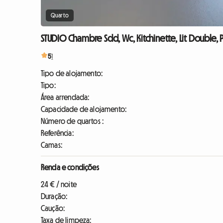
Quarto
STUDIO Chambre Sdd, Wc, Kitchinette, Lit Double, P
5
1
Tipo de alojamento:
Tipo:
Área arrendada:
Capacidade de alojamento:
Número de quartos :
Referência:
Camas:
Renda e condições
24 € / noite
Duração:
Caução:
Taxa de limpeza: