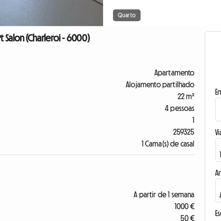
Quarto
t Salon (Charleroi - 6000)
Apartamento
Alojamento partilhado
E
22 m²
4 pessoas
1
259325
Vi
1 Cama(s) de casal
A
A partir de 1 semana
1000 €
E
50 €