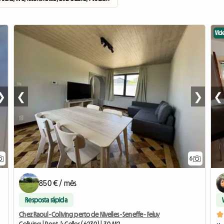
Víd
❯
❮
❯
❮
6
850 € / mês
Resposta rápida
Chez Raoul - Coliving perto de Nivelles - Seneffe - Feluy