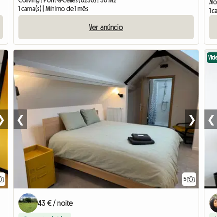
Coliving | Pont-à-Celles (6230) | 30 M2
Alo
1 cama(s) | Mínimo de 1 mês
1 c
Ver anúncio
Víd
❯
❮
❯
❮
5
43 € / noite