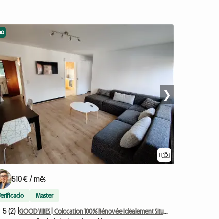
eo
❯
11
510 € / mês
Verificado
Master
5 (2) |
GOOD VIBES | Colocation 100% Rénovée Idéalement Située 1