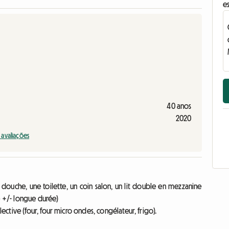
e
40 anos
2020
s avaliações
ouche, une toilette, un coin salon, un lit double en mezzanine
e +/- longue durée)
tive (four, four micro ondes, congélateur, frigo).