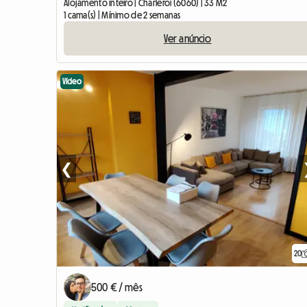
Alojamento inteiro | Charleroi (6060) | 33 M2
1 cama(s) | Mínimo de 2 semanas
Ver anúncio
Vídeo
❮
20
500 € / mês