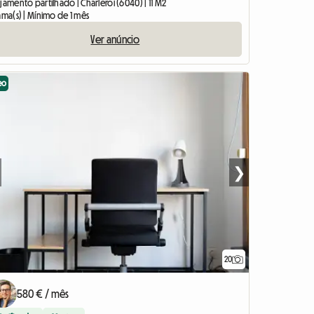
jamento partilhado | Charleroi (6040) | 11 M2
ama(s) | Mínimo de 1 mês
Ver anúncio
eo
❯
20
580 € / mês