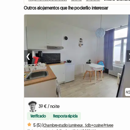
Outros alojamentos que lhe poderão interessar
❮
6
39 € / noite
Verificado
Resposta rápida
5 (5) |
Chambre-studio Lumineux , Sdb+cusine Privee