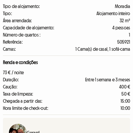
Tipo de alojamento:
Moradia
Tipo:
Alojamento inteiro
Área arrendada:
32 m²
Capacidade de alojamento:
4 pessoas
Número de quartos :
1
Referência:
505921
Camas:
1 Cama(s) de casal, 1 sofá-cama
Renda e condições
73 € / noite
Duração:
Entre 1 semana e 3 meses
Caução:
400 €
Taxa de limpeza:
50 €
Chegada a partir das:
15:00
Hora limite de check-out:
10:00
Gerard