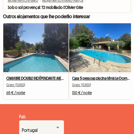
Alojamento inteiro
›
Alojamento inteiro França
›
Sob o sol provençal: T2 mobiliado L'Olivier Gite
Outros alojamentos que lhe poderão interessar
CHAMBRE DOUBLE INDÉPENDANTE AVEC TERRASSE ET CUISINE D’ÉTÉ
Casa 5 pessoas piscina tênis Le Domaine d'Alèzen
Grans (13450)
Grans (13450)
65 € / noite
130 € / noite
País