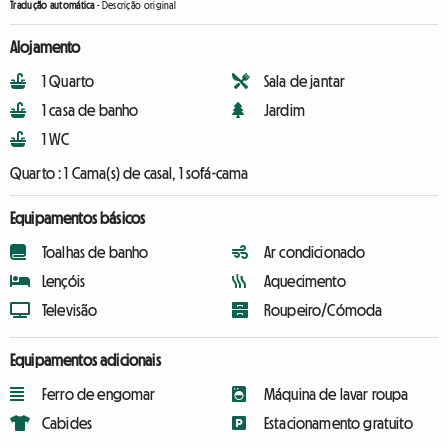
Tradução automática
-
Descrição original
Alojamento
1 Quarto
Sala de jantar
1 casa de banho
Jardim
1 WC
Quarto :
1 Cama(s) de casal, 1 sofá-cama
Equipamentos básicos
Toalhas de banho
Ar condicionado
Lençóis
Aquecimento
Televisão
Roupeiro/Cómoda
Equipamentos adicionais
Ferro de engomar
Máquina de lavar roupa
Cabides
Estacionamento gratuito