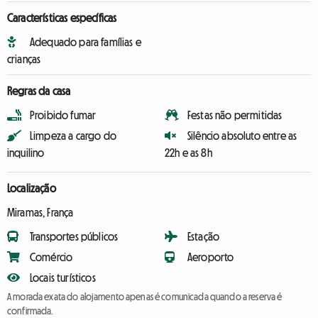
Características específicas
Adequado para famílias e
crianças
Regras da casa
Proibido fumar
Festas não permitidas
Limpeza a cargo do
Silêncio absoluto entre as
inquilino
22h e as 8h
Localização
Miramas, França
Transportes públicos
Estação
Comércio
Aeroporto
Locais turísticos
A morada exata do alojamento apenas é comunicada quando a reserva é
confirmada.