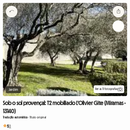
Ver as 11 fotografias
Jardim
Sob o sol provençal: T2 mobiliado L'Olivier Gite (Miramas -
13140)
Tradução automática
-
Título original
5
3