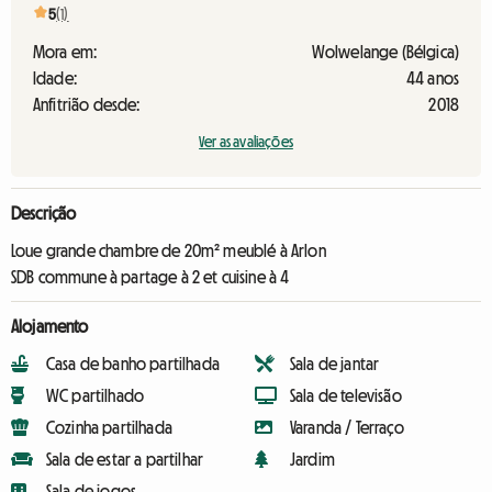
5
(1)
Mora em:
Wolwelange (Bélgica)
Idade:
44 anos
Anfitrião desde:
2018
Ver as avaliações
Descrição
Loue grande chambre de 20m² meublé à Arlon
SDB commune à partage à 2 et cuisine à 4
Alojamento
Casa de banho partilhada
Sala de jantar
WC partilhado
Sala de televisão
Cozinha partilhada
Varanda / Terraço
Sala de estar a partilhar
Jardim
Sala de jogos