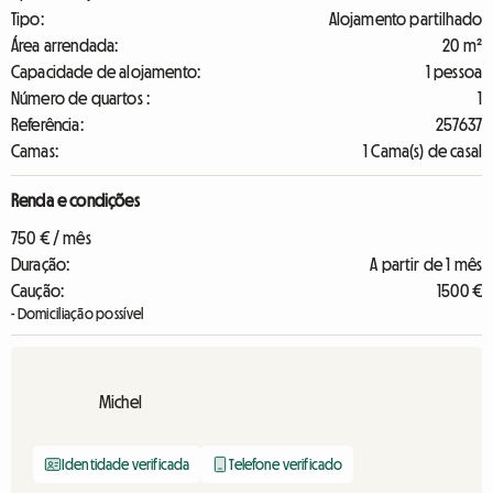
Tipo:
Alojamento partilhado
Área arrendada:
20 m²
Capacidade de alojamento:
1 pessoa
Número de quartos :
1
Referência:
257637
Camas:
1 Cama(s) de casal
Renda e condições
750 € / mês
Duração:
A partir de 1 mês
Caução:
1500 €
- Domiciliação possível
Michel
Identidade verificada
Telefone verificado