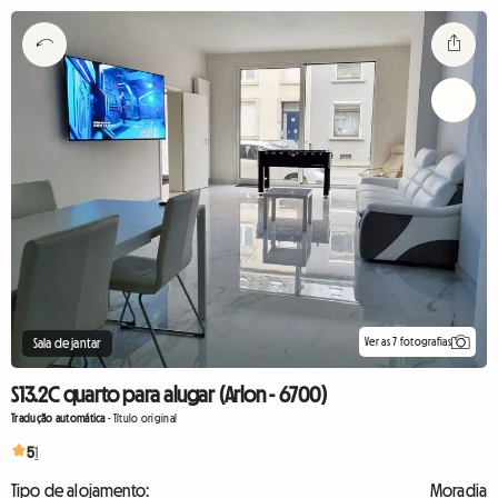
Ver as 7 fotografias
Sala de jantar
S13.2C quarto para alugar (Arlon - 6700)
Tradução automática
-
Título original
5
1
Tipo de alojamento:
Moradia