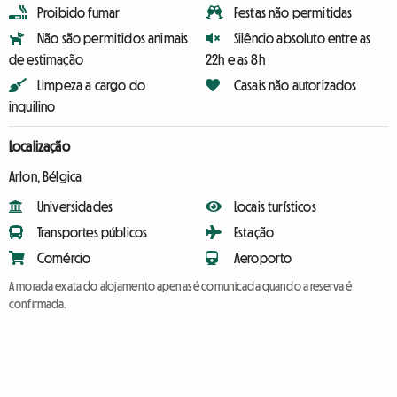
Proibido fumar
Festas não permitidas
Não são permitidos animais
Silêncio absoluto entre as
de estimação
22h e as 8h
Limpeza a cargo do
Casais não autorizados
inquilino
Localização
Arlon, Bélgica
Universidades
Locais turísticos
Transportes públicos
Estação
Comércio
Aeroporto
A morada exata do alojamento apenas é comunicada quando a reserva é
confirmada.