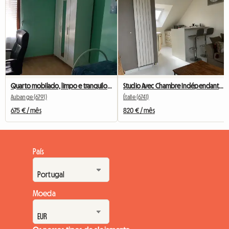
Quarto mobilado, limpo e tranquilo - Athus - a 10 min da estação de Rodange
Studio Avec Chambre Indépendante Courte Durée
Aubange (6791)
Étalle (6741)
675 € / mês
820 € / mês
País
Moeda