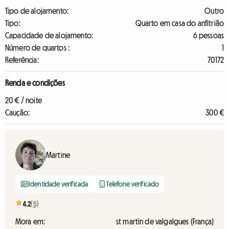
Tipo de alojamento:
Outro
Tipo:
Quarto em casa do anfitrião
Capacidade de alojamento:
6 pessoas
Número de quartos :
1
Referência:
70172
Renda e condições
20 € / noite
Caução:
300 €
Martine
Identidade verificada
Telefone verificado
4.2
(5)
Mora em:
st martin de valgalgues (França)