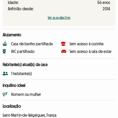
Idade:
56 anos
Anfitrião desde:
2014
Ver as avaliações
Alojamento
Casa de banho partilhada
Sem acesso à cozinha
WC partilhado
Sem acesso à sala de estar
Habitante(s) atual(is) da casa
1 habitante(s)
Inquilino ideal
Homem ou mulher
Localização
Saint-Martin-de-Valgalgues, França