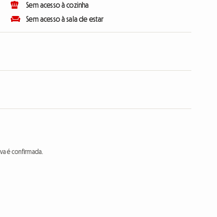
Sem acesso à cozinha
Sem acesso à sala de estar
va é confirmada.