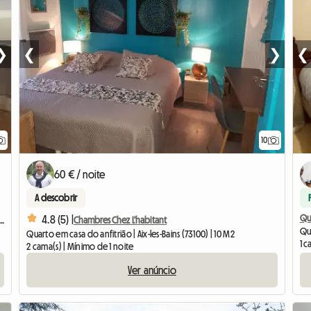
❯
❮
❯
❮
10
60 € / noite
A descobrir
Qu
4.8 (5) |
 étudiant(e) dans maison avec jardin
Chambres Chez L'habitant
Qu
Quarto em casa do anfitrião | Aix-les-Bains (73100) | 10 M2
1 c
2 cama(s) | Mínimo de 1 noite
Ver anúncio