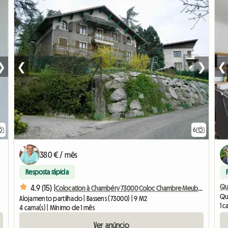
❯
❮
❯
❮
6
380 € / mês
Resposta rápida
Qu
4.9 (15) |
Colocation à Chambéry 73000 Coloc Chambre Meublée
Qu
Alojamento partilhado | Bassens (73000) | 9 M2
1 c
4 cama(s) | Mínimo de 1 mês
Ver anúncio