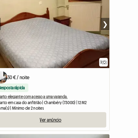
❯
3
30 € / noite
Resposta rápida
arto elegante com acesso a uma varanda.
arto em casa do anfitrião | Chambéry (73000) | 12 M2
ama(s) | Mínimo de 2 noites
Ver anúncio