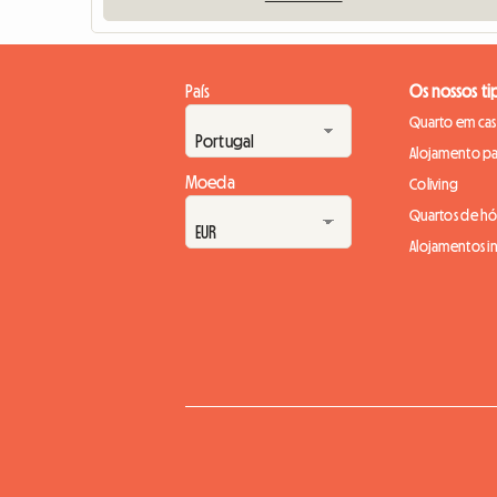
País
Os nossos ti
Quarto em casa
Alojamento pa
Moeda
Coliving
Quartos de h
Alojamentos in