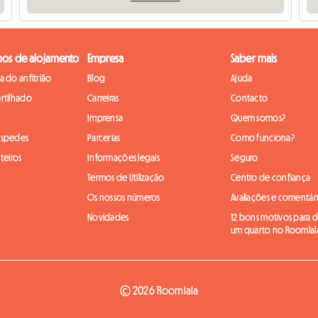
pos de alojamento
Empresa
Saber mais
 do anfitrião
Blog
Ajuda
rtilhado
Carreiras
Contacto
Imprensa
Quem somos?
óspedes
Parcerias
Como funciona?
teiros
Informações legais
Seguro
Termos de Utilização
Centro de confiança
Os nossos números
Avaliações e comentár
Novidades
12 bons motivos para di
um quarto no Roomlal
© 2026 Roomlala