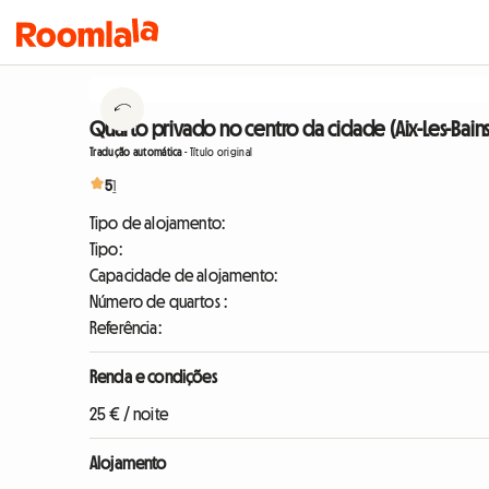
Quarto privado no centro da cidade (Aix-Les-Bains
Tradução automática
-
Título original
5
1
Tipo de alojamento:
Tipo:
Capacidade de alojamento:
Número de quartos :
Referência:
Renda e condições
25 € / noite
Alojamento