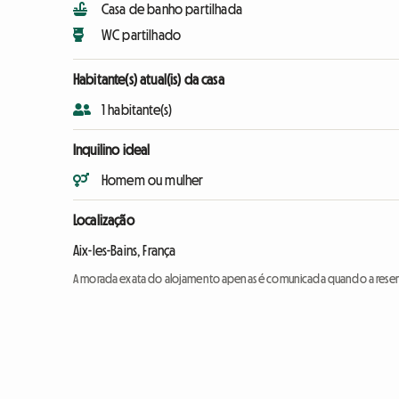
Casa de banho partilhada
WC partilhado
Habitante(s) atual(is) da casa
1 habitante(s)
Inquilino ideal
Homem ou mulher
Localização
Aix-les-Bains, França
A morada exata do alojamento apenas é comunicada quando a reser