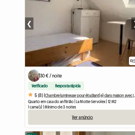
❮
10
30 € / noite
Verificado
Resposta rápida
5 (8) |
Chambre lumineuse pour
Quarto em casa do anfitrião | La Motte-Servolex | 12 M2
1 cama(s) | Mínimo de 3 noites
Ver anúncio