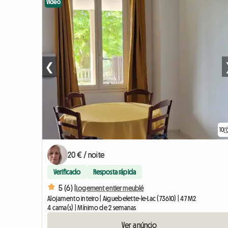
Vídeo
❮
10
20 € / noite
Verificado
Resposta rápida
5 (6) |
Logement entier meublé
Alojamento inteiro | Aiguebelette-le-Lac (73610) | 47 M2
4 cama(s) | Mínimo de 2 semanas
Ver anúncio