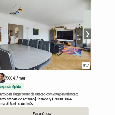
❯
12
500 € / mês
Resposta rápida
arto para alugar perto da estação com vista panorâmica 2
arto em casa do anfitrião | Chambéry (73000) | 10 M2
ama(s) | Mínimo de 1 mês
Ver anúncio