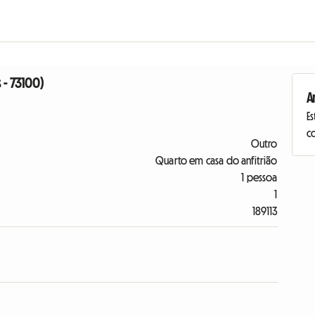
 - 73100)
A
Es
c
Outro
Quarto em casa do anfitrião
1 pessoa
1
189113