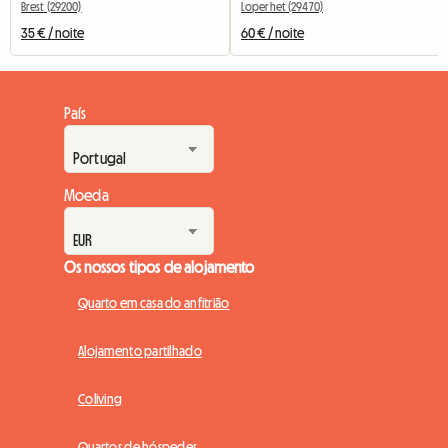
Brest (29200)
Loperhet (29470)
35 € / noite
60 € / noite
País
Moeda
Os nossos tipos de alojamento
Quarto em casa do anfitrião
Alojamento partilhado
Coliving
Quartos de hóspedes