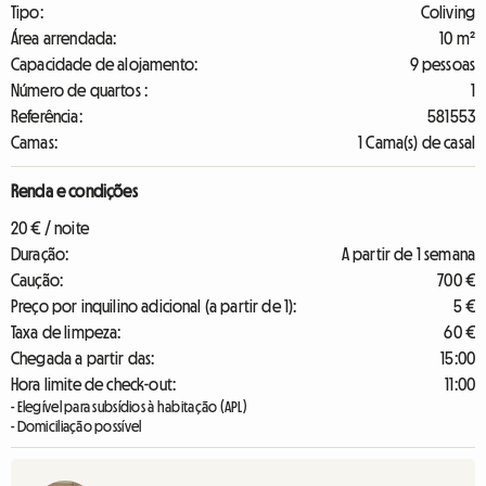
Tipo:
Coliving
Área arrendada:
10 m²
Capacidade de alojamento:
9 pessoas
Número de quartos :
1
Referência:
581553
Camas:
1 Cama(s) de casal
Renda e condições
20 € / noite
Duração:
A partir de 1 semana
Caução:
700 €
Preço por inquilino adicional (a partir de 1):
5 €
Taxa de limpeza:
60 €
Chegada a partir das:
15:00
Hora limite de check-out:
11:00
- Elegível para subsídios à habitação (APL)
- Domiciliação possível