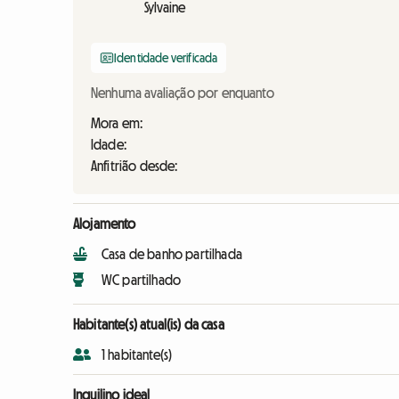
Sylvaine
Identidade verificada
Nenhuma avaliação por enquanto
Mora em:
Idade:
Anfitrião desde:
Alojamento
Casa de banho partilhada
WC partilhado
Habitante(s) atual(is) da casa
1 habitante(s)
Inquilino ideal