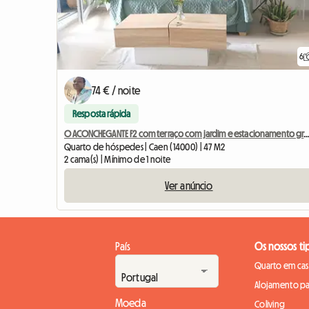
6
74 € / noite
Resposta rápida
O ACONCHEGANTE F2 com terraço com jardim e estacionamen
Quarto de hóspedes | Caen (14000) | 47 M2
2 cama(s) | Mínimo de 1 noite
Ver anúncio
País
Os nossos ti
Quarto em casa
Alojamento pa
Moeda
Coliving