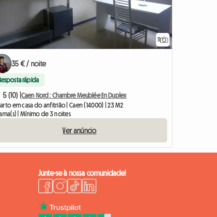
11
35 € / noite
Resposta rápida
5 (10) |
Caen Nord : Chambre Meublée En Duplex
rto em casa do anfitrião | Caen (14000) | 23 M2
ama(s) | Mínimo de 3 noites
Ver anúncio
Junte-se à nossa comunidade!