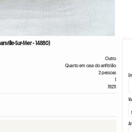
nville-Sur-Mer - 14880)
Outro
Quarto em casa do anfitrião
2 pessoas
E
1
78211
Vi
A