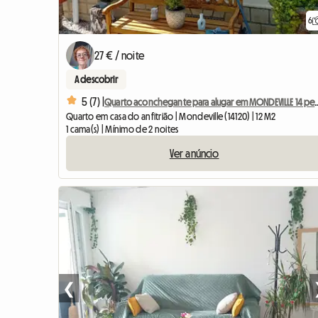
6
27 € / noite
A descobrir
5 (7) |
Quarto aconchegante para alugar 
Quarto em casa do anfitrião | Mondeville (14120) | 12 M2
1 cama(s) | Mínimo de 2 noites
Ver anúncio
❮