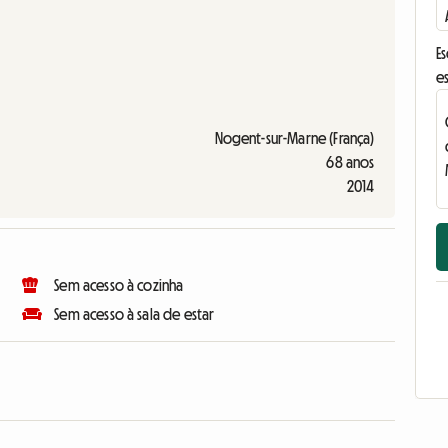
E
e
Nogent-sur-Marne (França)
68 anos
2014
Sem acesso à cozinha
Sem acesso à sala de estar