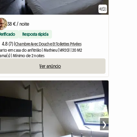
6
Ver o anúncio
38 € / noite
Verificado
Resposta rápida
4.8 (7) |
Chambre Avec Douche Et Toilettes Privées
rto em casa do anfitrião | Mathieu (14920) | 20 M2
ama(s) | Mínimo de 2 noites
Ver anúncio
❯