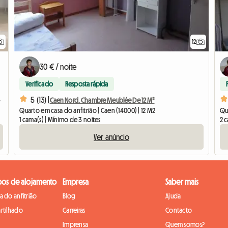
12
30 € / noite
Verificado
Resposta rápida
to gratuito
5 (13) |
Caen Nord. Chambre Meublée De 12 M²
Quarto em casa do anfitrião | Caen (14000) | 12 M2
Qua
1 cama(s) | Mínimo de 3 noites
2 c
Ver anúncio
pos de alojamento
Empresa
Saber mais
 do anfitrião
Blog
Ajuda
rtilhado
Carreiras
Contacto
Imprensa
Quem somos?