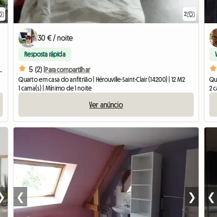
2
30 € / noite
Resposta rápida
5 (2) |
em MONDEVILLE 14 perto de CAEN
Para compartilhar
Quarto em casa do anfitrião | Hérouville-Saint-Clair (14200) | 12 M2
Qua
1 cama(s) | Mínimo de 1 noite
2 c
Ver anúncio
❯
❮
❯
❮