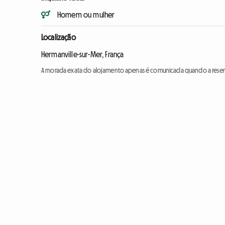
Homem ou mulher
Localização
Hermanville-sur-Mer, França
A morada exata do alojamento apenas é comunicada quando a reser