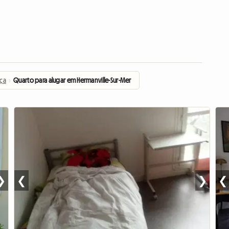
nça
›
Quarto para alugar em Hermanville-Sur-Mer
❯
❮
❯
❮