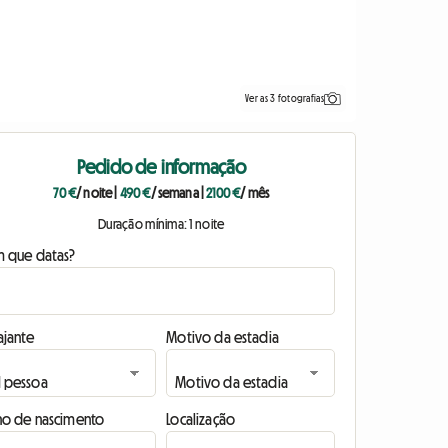
Ver as 3 fotografias
Pedido de informação
70 €
/ noite
|
490 €
/ semana
|
2100 €
/ mês
Duração mínima: 1 noite
m que datas?
ajante
Motivo da estadia
no de nascimento
Localização