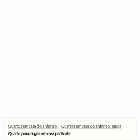
Quartos em casa do anfitrião
›
Quartos em casa do anfitrião França
›
Quarto para alugar em casa particular