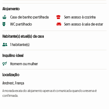
Alojamento
Casa de banho partilhada
Sem acesso à cozinha
WC partilhado
Sem acesso à sala de estar
Habitante(s) atual(is) da casa
1 habitante(s)
Inquilino ideal
Homem ou mulher
Localização
Andrest, França
A morada exata do alojamento apenas é comunicada quando a reserva é
confirmada.