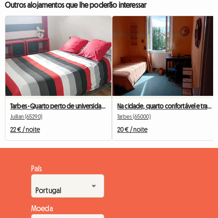
Outros alojamentos que lhe poderão interessar
Tarbes - Quarto perto de universidades, UTTOP, IFSI e aeroporto.
Na cidade, quarto confortável e tranquilo, recepção calorosa
Juillan (65290)
Tarbes (65000)
22 € / noite
20 € / noite
País
Moeda