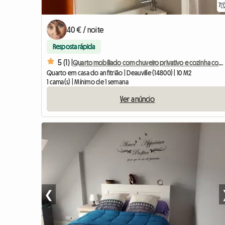
7
40 € / noite
Resposta rápida
5 (1) |
Quarto mobiliado com chuveiro privativo e cozinha compacta.
Quarto em casa do anfitrião | Deauville (14800) | 10 M2
1 cama(s) | Mínimo de 1 semana
Ver anúncio
❮