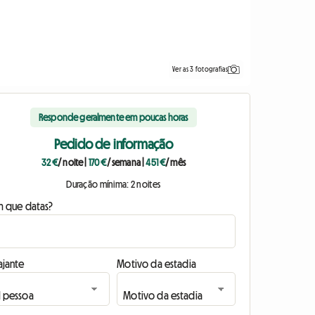
Ver as 3 fotografias
Responde geralmente em poucas horas
Pedido de informação
32 €
/ noite
|
170 €
/ semana
|
451 €
/ mês
Duração mínima: 2 noites
m que datas?
ajante
Motivo da estadia