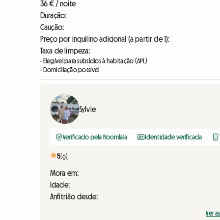
36 € / noite
Duração:
Caução:
Preço por inquilino adicional (a partir de 1):
Taxa de limpeza:
- Elegível para subsídios à habitação (APL)
- Domiciliação possível
Sylvie
Verificado pela Roomlala
Identidade verificada
5
(6)
Mora em:
Idade:
Anfitrião desde:
Ver a