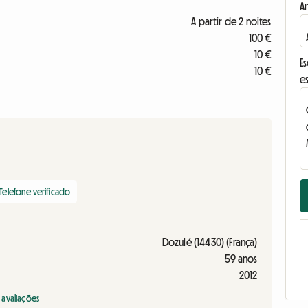
A
A partir de 2 noites
100 €
10 €
E
10 €
e
Telefone verificado
Dozulé (14430) (França)
59 anos
2012
s avaliações