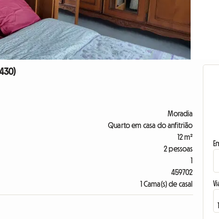
4430)
Moradia
Quarto em casa do anfitrião
12 m²
E
2 pessoas
1
459702
Vi
1 Cama(s) de casal