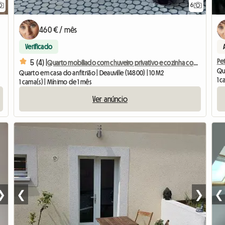
6
460 € / mês
Verificado
Pe
5 (4) |
Quarto mobiliado com chuveiro privativo e cozinha compacta.
Qua
Quarto em casa do anfitrião | Deauville (14800) | 10 M2
1 c
1 cama(s) | Mínimo de 1 mês
Ver anúncio
❯
❮
❯
❮