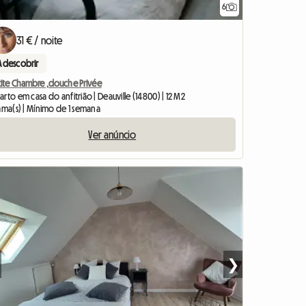
6
31 € / noite
A descobrir
tite Chambre ,douche Privée
rto em casa do anfitrião | Deauville (14800) | 12 M2
ama(s) | Mínimo de 1 semana
Ver anúncio
❯