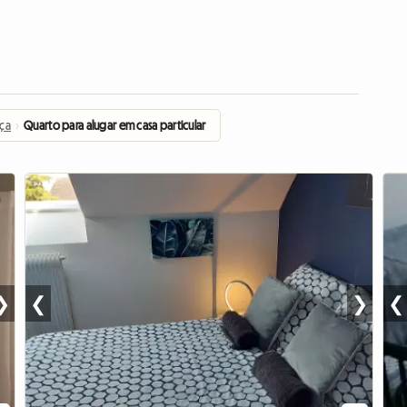
nça
›
Quarto para alugar em casa particular
❯
❮
❯
❮