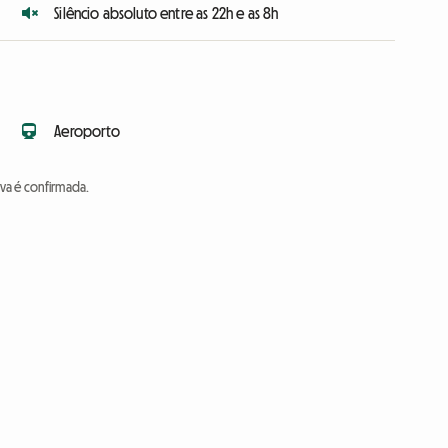
Silêncio absoluto entre as 22h e as 8h
Aeroporto
va é confirmada.