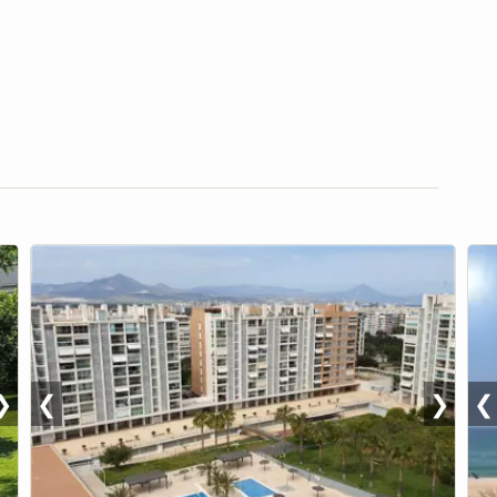
❯
❮
❯
❮