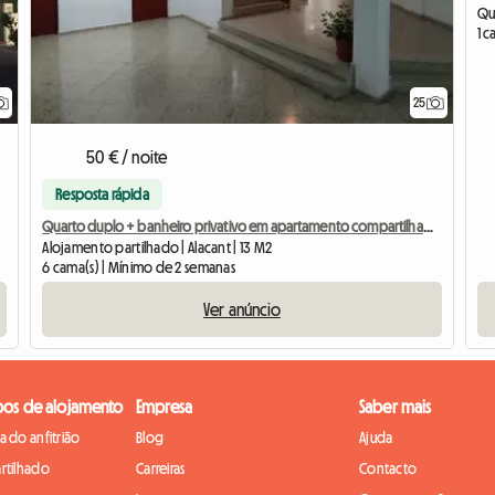
1 
25
50 € / noite
Resposta rápida
Quarto duplo + banheiro privativo em apartamento compartilhado Alicante
Alojamento partilhado | Alacant | 13 M2
6 cama(s) | Mínimo de 2 semanas
Ver anúncio
pos de alojamento
Empresa
Saber mais
 do anfitrião
Blog
Ajuda
rtilhado
Carreiras
Contacto