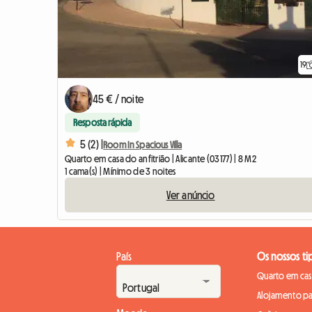
19
45 € / noite
Resposta rápida
5 (2) |
Room In Spacious Villa
Quarto em casa do anfitrião | Alicante (03177) | 8 M2
1 cama(s) | Mínimo de 3 noites
Ver anúncio
País
Os nossos ti
Quarto em casa
Alojamento pa