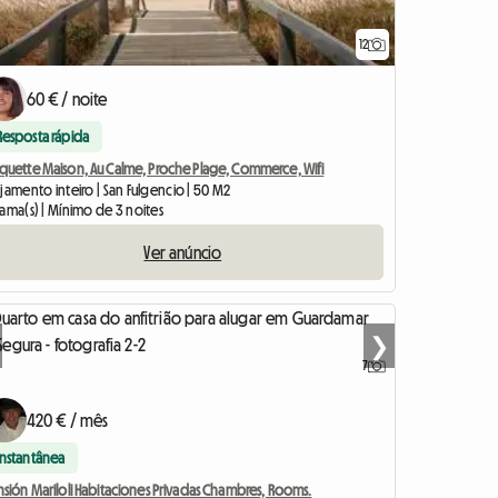
12
60 € / noite
Resposta rápida
quette Maison, Au Calme, Proche Plage, Commerce, Wifi
jamento inteiro | San Fulgencio | 50 M2
ama(s) | Mínimo de 3 noites
Ver anúncio
❯
7
420 € / mês
Instantânea
sión Mariloli Habitaciones Privadas Chambres, Rooms.