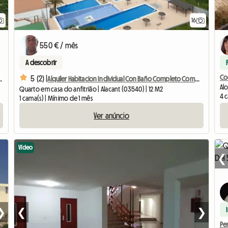
16
550 € / mês
A descobrir
Co
5 (2) |
Baño Completo Compartido
Alquiler Habitacion Individual Con Baño Completo Compartido
Alo
Quarto em casa do anfitrião | Alacant (03540) | 12 M2
4 c
1 cama(s) | Mínimo de 1 mês
Ver anúncio
Vídeo
❮
❯
❮
❯
Pen