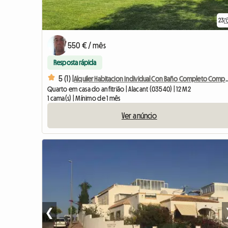
23
550 € / mês
Resposta rápida
5 (1) |
Alquiler Habitacion Individual Con 
Quarto em casa do anfitrião | Alacant (03540) | 12 M2
1 cama(s) | Mínimo de 1 mês
Ver anúncio
❮