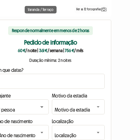
Ver as 12 fotografias
Varanda / Terraço
Responde normalmente em menos de 2 horas
Pedido de informação
60 €
/ noite
|
361 €
/ semana
|
756 €
/ mês
Duração mínima: 2 noites
m que datas?
ajante
Motivo da estadia
no de nascimento
Localização