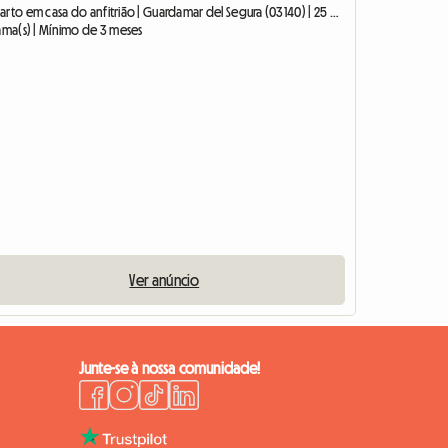
Quarto em casa do anfitrião | Guardamar del Segura (03140) | 25 M2
cama(s) | Mínimo de 3 meses
Ver anúncio
Junte-se à nossa comunidade!