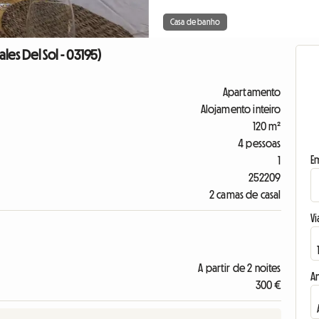
Casa de banho
les Del Sol - 03195)
Apartamento
Alojamento inteiro
120 m²
4 pessoas
E
1
252209
2 camas de casal
Vi
A partir de 2 noites
A
300 €