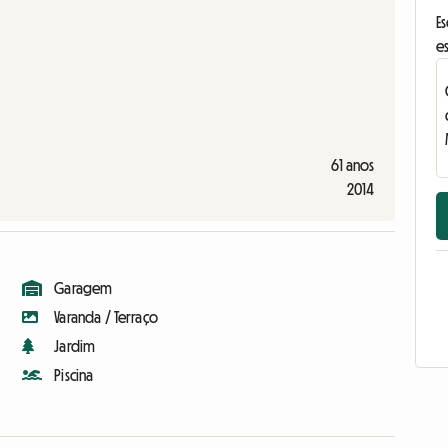
E
e
61 anos
2014
Garagem
Varanda / Terraço
Jardim
Piscina