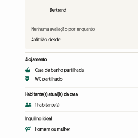
Bertrand
Nenhuma avaliação por enquanto
Anfitrião desde:
Alojamento
Casa de banho partilhada
WC partilhado
Habitante(s) atual(is) da casa
1 habitante(s)
Inquilino ideal
Homem ou mulher