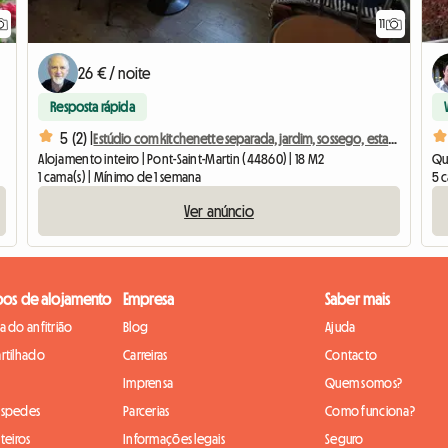
11
26 € / noite
Resposta rápida
5 (2) |
Estúdio com kitchenette separada, jardim, sossego, estacionamento, fibra óptica
Alojamento inteiro | Pont-Saint-Martin (44860) | 18 M2
Qua
1 cama(s) | Mínimo de 1 semana
5 c
Ver anúncio
pos de alojamento
Empresa
Saber mais
 do anfitrião
Blog
Ajuda
rtilhado
Carreiras
Contacto
Imprensa
Quem somos?
óspedes
Parcerias
Como funciona?
teiros
Informações legais
Seguro