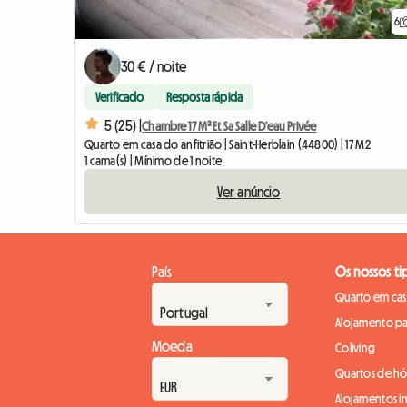
6
30 € / noite
Verificado
Resposta rápida
5 (25) |
Chambre 17 M² Et Sa Salle D'eau Privée
Quarto em casa do anfitrião | Saint-Herblain (44800) | 17 M2
1 cama(s) | Mínimo de 1 noite
Ver anúncio
País
Os nossos ti
Quarto em casa
Alojamento pa
Moeda
Coliving
Quartos de h
Alojamentos in