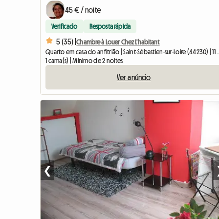
45 € / noite
Verificado
Resposta rápida
5 (35) |
Chambre à Louer Chez L'habitant
Quarto em casa do anfitrião | Saint-
1 cama(s) | Mínimo de 2 noites
Ver anúncio
❮