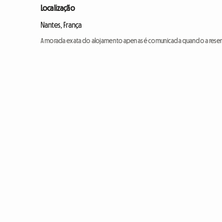
Localização
Nantes, França
A morada exata do alojamento apenas é comunicada quando a reser