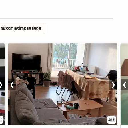
 m2 com jardim para alugar
❯
❮
❯
❮
8