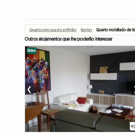
Quartos em casa do anfitrião
›
Nantes
›
Quarto mobiliado de 16
Outros alojamentos que lhe poderão interessar
Vídeo
❮
4