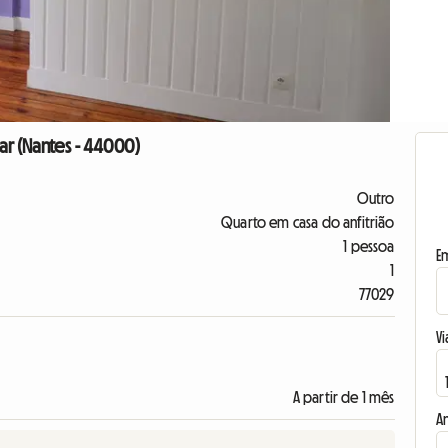
r (Nantes - 44000)
Outro
Quarto em casa do anfitrião
1 pessoa
E
1
77029
Vi
A partir de 1 mês
A