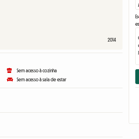
E
e
2014
Sem acesso à cozinha
Sem acesso à sala de estar