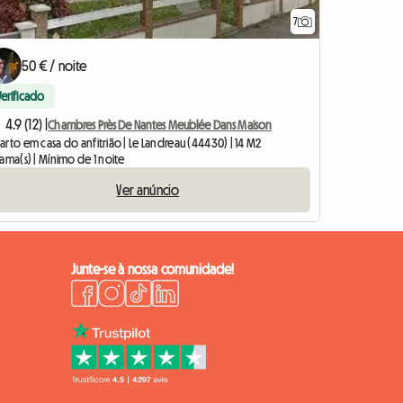
7
50 € / noite
Verificado
4.9 (12) |
Chambres Près De Nantes Meublée Dans Maison
rto em casa do anfitrião | Le Landreau (44430) | 14 M2
ama(s) | Mínimo de 1 noite
Ver anúncio
Junte-se à nossa comunidade!