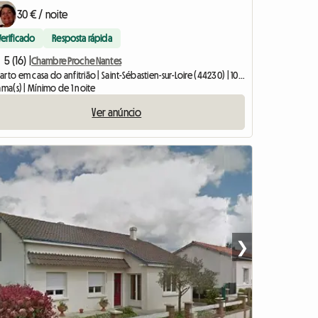
30 € / noite
Verificado
Resposta rápida
5 (16) |
Chambre Proche Nantes
Quarto em casa do anfitrião | Saint-Sébastien-sur-Loire (44230) | 10 M2
ama(s) | Mínimo de 1 noite
Ver anúncio
❯