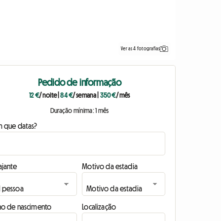
Ver as 4 fotografias
Pedido de informação
12 €
/ noite
|
84 €
/ semana
|
350 €
/ mês
Duração mínima: 1 mês
m que datas?
ajante
Motivo da estadia
no de nascimento
Localização