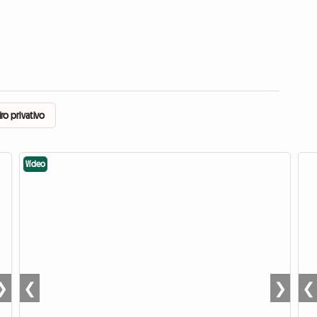
o privativo
Vídeo
❯
❮
❯
❮