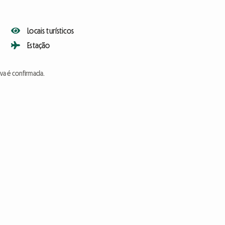
Locais turísticos
Estação
va é confirmada.