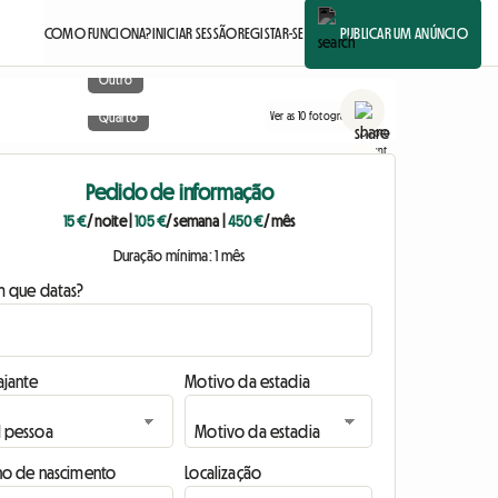
COMO FUNCIONA?
INICIAR SESSÃO
REGISTAR-SE
PUBLICAR UM ANÚNCIO
Outro
Ver as 10 fotografias
Quarto
Pedido de informação
15 €
/ noite
|
105 €
/ semana
|
450 €
/ mês
Duração mínima: 1 mês
m que datas?
ajante
Motivo da estadia
no de nascimento
Localização