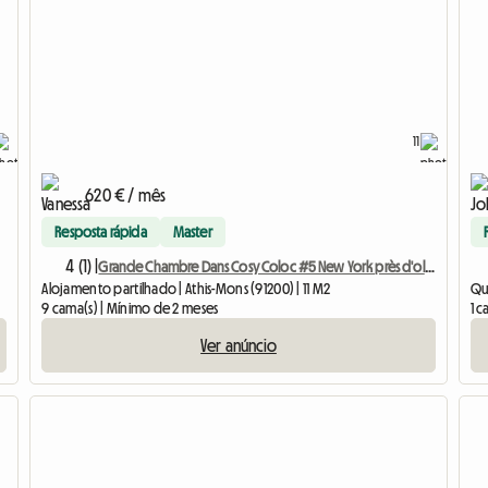
11
620 € / mês
Resposta rápida
Master
4 (1) |
Grande Chambre Dans Cosy Coloc #5 New York près d'olry
Alojamento partilhado | Athis-Mons (91200) | 11 M2
Qua
9 cama(s) | Mínimo de 2 meses
1 
Ver anúncio