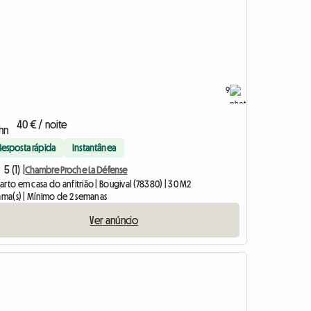
9
40 € / noite
Resposta rápida
Instantânea
5 (1) |
Chambre Proche La Défense
rto em casa do anfitrião | Bougival (78380) | 30 M2
cama(s) | Mínimo de 2 semanas
Ver anúncio