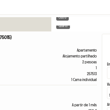
Outro
Quarto
 75015)
Apartamento
Alojamento partilhado
2 pessoas
E
1
257513
1 Cama individual
Vi
A
A partir de 1 mês