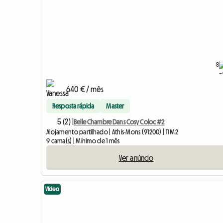
8
640 € / mês
Resposta rápida
Master
5 (2) |
Belle Chambre Dans Cosy Coloc #2
Alojamento partilhado | Athis-Mons (91200) | 11 M2
9 cama(s) | Mínimo de 1 mês
Ver anúncio
Vídeo