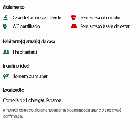
Alojamento
Casa de banho partilhada
Sem acesso à cozinha
WC partilhado
Sem acesso à sala de estar
Habitante(s) atual(is) da casa
1 habitante(s)
Inquilino ideal
Homem ou mulher
Localização
Cornellà de Llobregat, Espanha
A morada exata do alojamento apenas é comunicada quando a reserva é
confirmada.