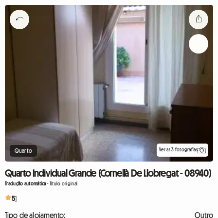
Ver as 3 fotografias
Quarto
Quarto Individual Grande (Cornellà De Llobregat - 08940)
Tradução automática
-
Título original
5
1
Tipo de alojamento:
Outro