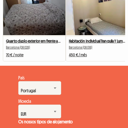
Quarto duplo exterior em frente ao Camp Nou
Habitación Individual Tranquila Y Luminosa
Barcelona (08028)
Barcelona (08018)
70 € / noite
450 € / mês
País
Moeda
Os nossos tipos de alojamento