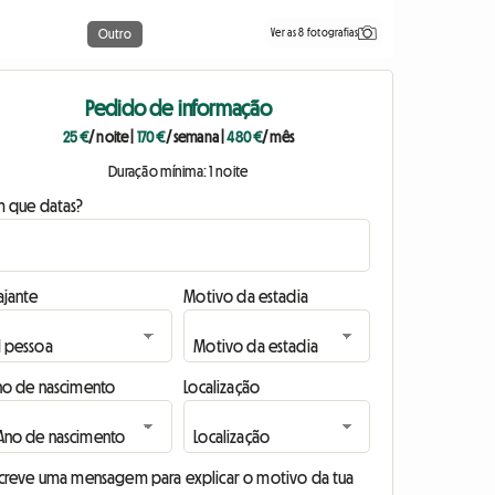
Ver as 8 fotografias
Outro
Pedido de informação
25 €
/ noite
|
170 €
/ semana
|
480 €
/ mês
Duração mínima: 1 noite
m que datas?
ajante
Motivo da estadia
no de nascimento
Localização
screve uma mensagem para explicar o motivo da tua