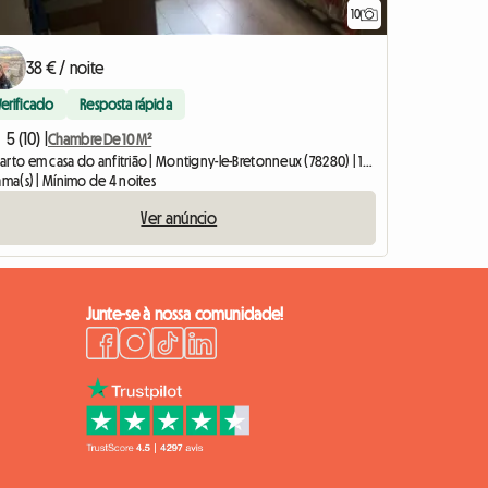
10
38 € / noite
Verificado
Resposta rápida
5 (10) |
Chambre De 10 M²
Quarto em casa do anfitrião | Montigny-le-Bretonneux (78280) | 10 M2
ama(s) | Mínimo de 4 noites
Ver anúncio
Junte-se à nossa comunidade!