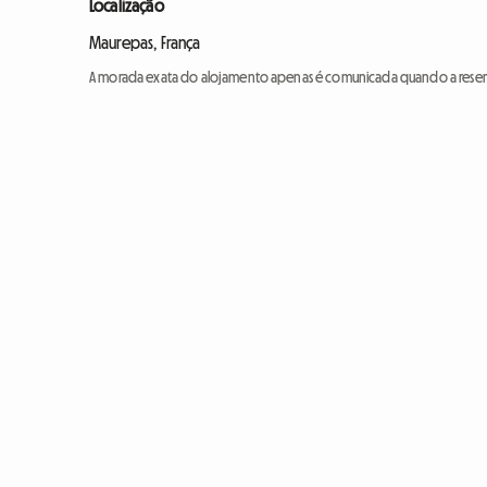
Localização
Maurepas, França
A morada exata do alojamento apenas é comunicada quando a reser