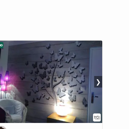
eo
❯
7