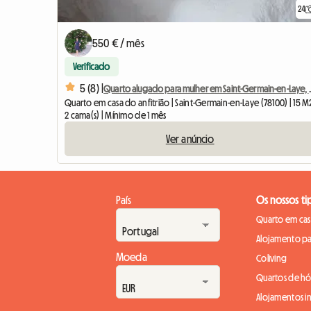
24
550 € / mês
Verificado
5 (8) |
Quarto alugado para mulher
Quarto em casa do anfitrião | Saint-Germain-en-Laye (78100) | 15 M
2 cama(s) | Mínimo de 1 mês
Ver anúncio
País
Os nossos ti
Quarto em casa
Alojamento pa
Moeda
Coliving
Quartos de h
Alojamentos in