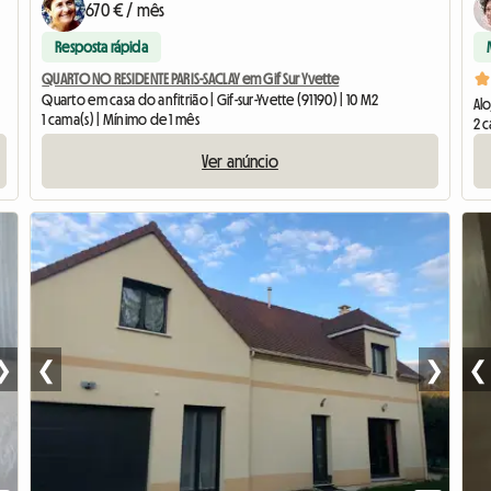
670 € / mês
Resposta rápida
QUARTO NO RESIDENTE PARIS-SACLAY em Gif Sur Yvette
Quarto em casa do anfitrião | Gif-sur-Yvette (91190) | 10 M2
Alo
1 cama(s) | Mínimo de 1 mês
2 c
Ver anúncio
❯
❮
❯
❮