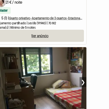
21 € / noite
Master
5 (1) |
Quarto privativo - Apartamento de 3 quartos - Estacionamento privativo
jamento partilhado | Les Ulis (91940) | 70 M2
ama(s) | Mínimo de 5 noites
Ver anúncio
❯