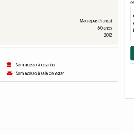
e
Maurepas (França)
60 anos
2012
Sem acesso à cozinha
Sem acesso à sala de estar