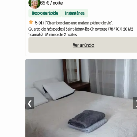
35 € / noite
Resposta rápida
Instantânea
5 (4) |
"Chambre dans une maison pleine de vie".
Quarto de hóspedes | Saint-Rémy-lès-Chevreuse (78470) | 20 M2
1 cama(s) | Mínimo de 2 noites
Ver anúncio
❮