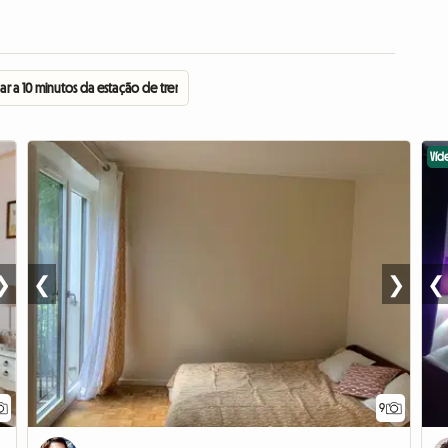
ar a 10 minutos da estação de trem
Víd
❯
❮
❯
❮
9