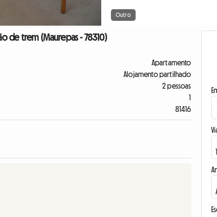
Outro
ção de trem (Maurepas - 78310)
Apartamento
Alojamento partilhado
2 pessoas
E
1
81416
Vi
A
E