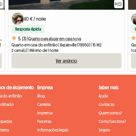
8
40 € / noite
Resposta rápida
5 (3) |
 em Saint-Germain-en-Laye, a 1 hora de Paris
Quarto para alugar em casa nova
2
Quarto em casa do anfitrião | Bazainville (78550) | 15 M2
2 cama(s) | Mínimo de 1 noite
1 c
Ver anúncio
pos de alojamento
Empresa
Saber mais
 do anfitrião
Blog
Ajuda
rtilhado
Carreiras
Contacto
Imprensa
Quem somos?
óspedes
Parcerias
Como funciona?
teiros
Informações legais
Seguro