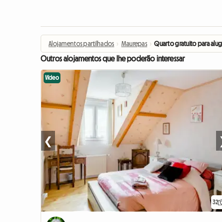
Alojamentos partilhados
›
Maurepas
›
Quarto gratuito para alug
Outros alojamentos que lhe poderão interessar
Vídeo
❮
32