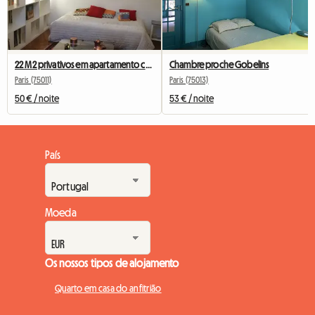
22 M2 privativos em apartamento com vista para árvore
Chambre proche Gobelins
Paris (75011)
Paris (75013)
50 € / noite
53 € / noite
País
Moeda
Os nossos tipos de alojamento
Quarto em casa do anfitrião