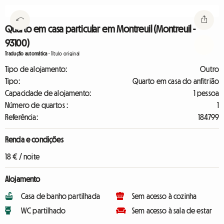
Quarto em casa particular em Montreuil (Montreuil -
93100)
Tradução automática
-
Título original
Tipo de alojamento:
Outro
Tipo:
Quarto em casa do anfitrião
Capacidade de alojamento:
1 pessoa
Número de quartos :
1
Referência:
184799
Renda e condições
18 € / noite
Alojamento
Casa de banho partilhada
Sem acesso à cozinha
WC partilhado
Sem acesso à sala de estar