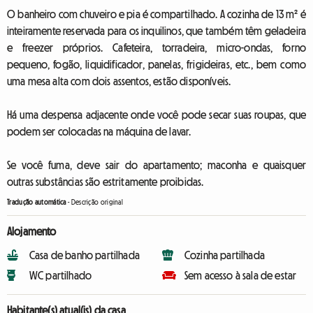
O banheiro com chuveiro e pia é compartilhado. A cozinha de 13 m² é
inteiramente reservada para os inquilinos, que também têm geladeira
e freezer próprios. Cafeteira, torradeira, micro-ondas, forno
pequeno, fogão, liquidificador, panelas, frigideiras, etc., bem como
uma mesa alta com dois assentos, estão disponíveis.
Há uma despensa adjacente onde você pode secar suas roupas, que
podem ser colocadas na máquina de lavar.
Se você fuma, deve sair do apartamento; maconha e quaisquer
outras substâncias são estritamente proibidas.
Tradução automática
-
Descrição original
Alojamento
Casa de banho partilhada
Cozinha partilhada
WC partilhado
Sem acesso à sala de estar
Habitante(s) atual(is) da casa