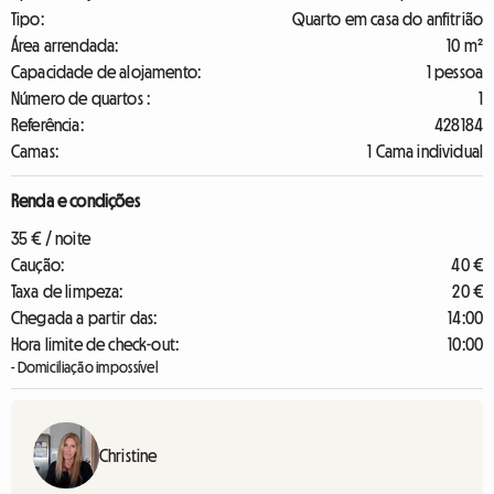
Tipo:
Quarto em casa do anfitrião
Área arrendada:
10 m²
Capacidade de alojamento:
1 pessoa
Número de quartos :
1
Referência:
428184
Camas:
1 Cama individual
Renda e condições
35 € / noite
Caução:
40 €
Taxa de limpeza:
20 €
Chegada a partir das:
14:00
Hora limite de check-out:
10:00
- Domiciliação impossível
Christine