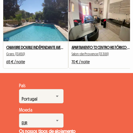
CHAMBRE DOUBLE INDÉPENDANTE AVEC TERRASSE ET CUISINE D’ÉTÉ
APARTAMENTO T2 CENTRO HISTÓRICO - L’Annex d’Alèz
Grans (13450)
Salon-de-Provence (13300)
65 € / noite
70 € / noite
País
Moeda
Os nossos tipos de alojamento