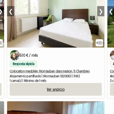
❯
❮
❯
❮
6
510 € / mês
Resposta rápida
Colocation meublée, Montauban dans maison, 5 Chambres
Co
Alojamento partilhado | Montauban (82000) | 11 M2
Al
1 cama(s) | Mínimo de 1 mês
3 
Ver anúncio