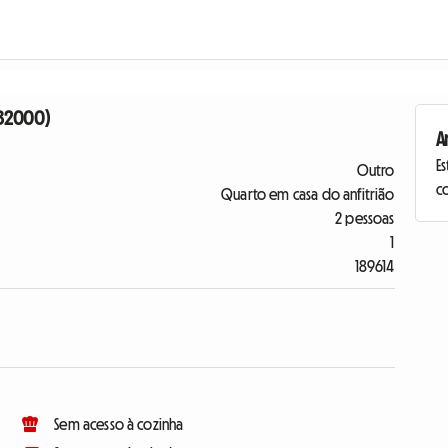
 82000)
A
Es
Outro
c
Quarto em casa do anfitrião
2 pessoas
1
189614
Sem acesso à cozinha