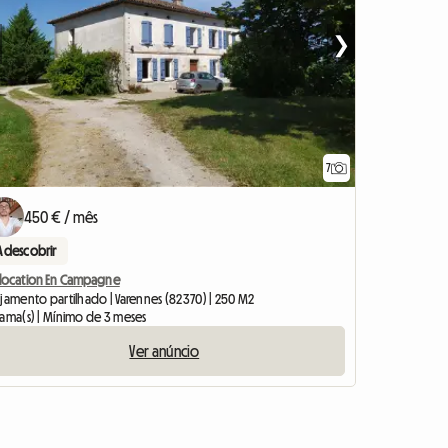
❯
7
450 € / mês
A descobrir
location En Campagne
ojamento partilhado | Varennes (82370) | 250 M2
cama(s) | Mínimo de 3 meses
Ver anúncio