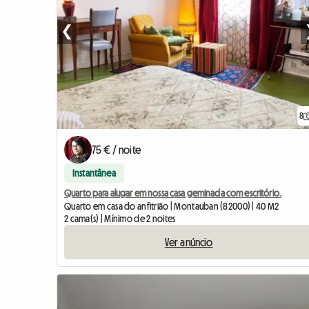
❮
8
75 € / noite
Instantânea
Quarto para alugar em nossa casa geminada com escritório.
Quarto em casa do anfitrião | Montauban (82000) | 40 M2
2 cama(s) | Mínimo de 2 noites
Ver anúncio