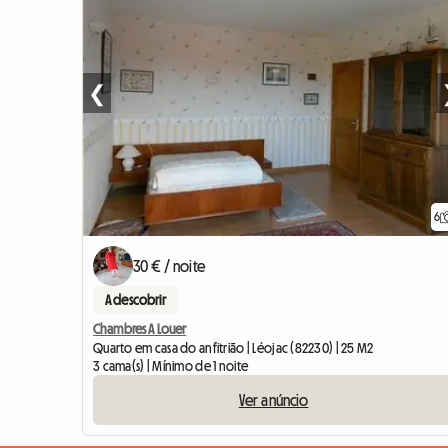
❮
6
30 € / noite
A descobrir
Chambres A Louer
Quarto em casa do anfitrião | Léojac (82230) | 25 M2
3 cama(s) | Mínimo de 1 noite
Ver anúncio