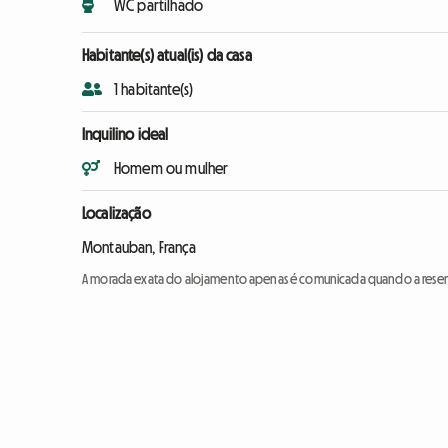
WC partilhado
Habitante(s) atual(is) da casa
1 habitante(s)
Inquilino ideal
Homem ou mulher
Localização
Montauban, França
A morada exata do alojamento apenas é comunicada quando a reser