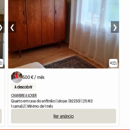
❯
❮
❯
4
500 € / mês
A descobrir
CHAMBRE A LOUER
Quarto em casa do anfitrião | Léojac (82230) | 25 M2
1 cama(s) | Mínimo de 1 mês
Ver anúncio