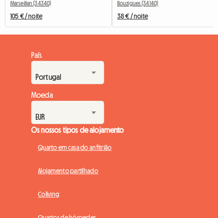
Marseillan (34340)
Bouzigues (34140)
105 € / noite
38 € / noite
País
Moeda
Os nossos tipos de alojamento
Quarto em casa do anfitrião
Alojamento partilhado
Coliving
Quartos de hóspedes