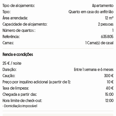
Tipo de alojamento:
Apartamento
Tipo:
Quarto em casa do anfitrião
Área arrendada:
12 m²
Capacidade de alojamento:
2 pessoas
Número de quartos :
1
Referência:
635805
Camas:
1 Cama(s) de casal
Renda e condições
25 € / noite
Duração:
Entre 1 semana e 6 meses
Caução:
300 €
Preço por inquilino adicional (a partir de 1):
10 €
Taxa de limpeza:
40 €
Chegada a partir das:
15:00
Hora limite de check-out:
12:00
- Domiciliação impossível