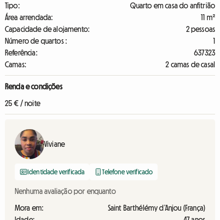
Tipo:
Quarto em casa do anfitrião
Área arrendada:
11 m²
Capacidade de alojamento:
2 pessoas
Número de quartos :
1
Referência:
637323
Camas:
2 camas de casal
Renda e condições
25 € / noite
Viviane
Identidade verificada
Telefone verificado
Nenhuma avaliação por enquanto
Mora em:
Saint Barthélémy d’Anjou (França)
Idade:
47 anos