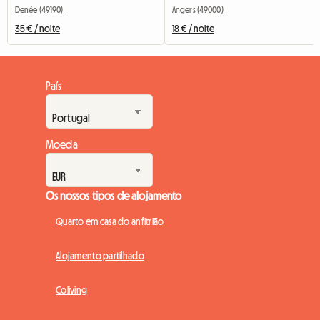
Denée (49190)
Angers (49000)
35 € / noite
18 € / noite
País
Moeda
Os nossos tipos de alojamento
Quarto em casa do anfitrião
Alojamento partilhado
Coliving