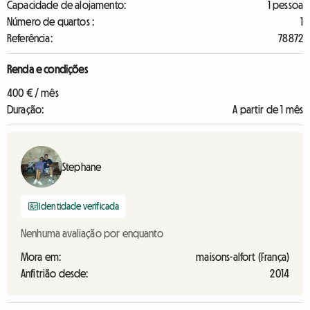
Capacidade de alojamento:
1 pessoa
Número de quartos :
1
Referência:
78872
Renda e condições
400 € / mês
Duração:
A partir de 1 mês
Stephane
Identidade verificada
Nenhuma avaliação por enquanto
Mora em:
maisons-alfort (França)
Anfitrião desde:
2014