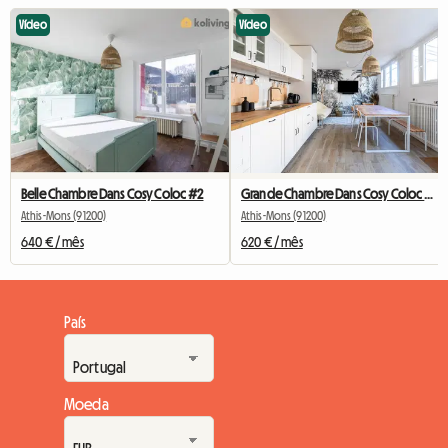
Vídeo
Vídeo
Belle Chambre Dans Cosy Coloc #2
Grande Chambre Dans Cosy Coloc #5 New York près d'olry
Athis-Mons (91200)
Athis-Mons (91200)
640 € / mês
620 € / mês
País
Moeda