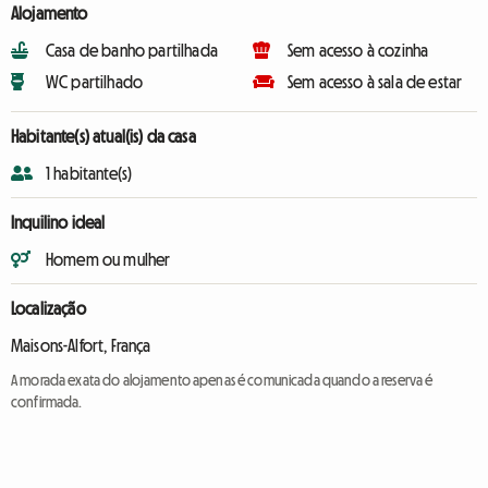
Alojamento
Casa de banho partilhada
Sem acesso à cozinha
WC partilhado
Sem acesso à sala de estar
Habitante(s) atual(is) da casa
1 habitante(s)
Inquilino ideal
Homem ou mulher
Localização
Maisons-Alfort, França
A morada exata do alojamento apenas é comunicada quando a reserva é
confirmada.