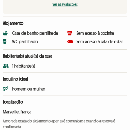
Ver as avaliações
Alojamento
Casa de banho partilhada
Sem acesso à cozinha
WC partilhado
Sem acesso à sala de estar
Habitante(s) atual(is) da casa
1 habitante(s)
Inquilino ideal
Homem ou mulher
Localização
Marseille, França
A morada exata do alojamento apenas é comunicada quando a reserva é
confirmada.