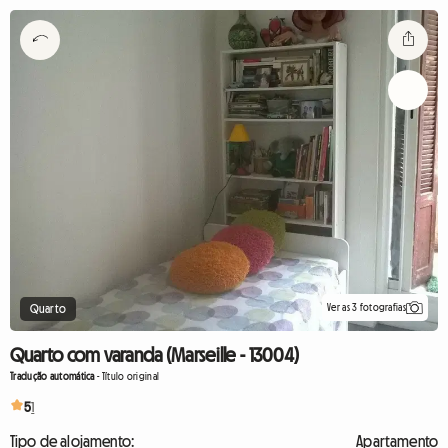
Ver as 3 fotografias
Quarto
Quarto com varanda (Marseille - 13004)
Tradução automática
-
Título original
5
1
Tipo de alojamento:
Apartamento