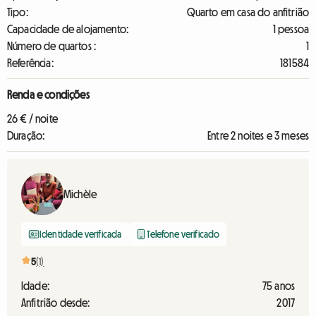
Tipo:
Quarto em casa do anfitrião
Capacidade de alojamento:
1 pessoa
Número de quartos :
1
Referência:
181584
Renda e condições
26 € / noite
Duração:
Entre 2 noites e 3 meses
Michèle
Identidade verificada
Telefone verificado
5
(1)
Idade:
75 anos
Anfitrião desde:
2017