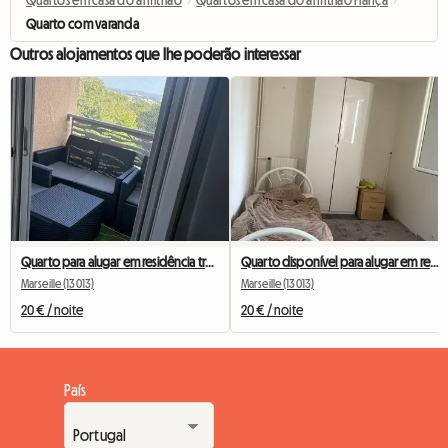
Quartos em casa do anfitrião
›
Quartos em casa do anfitrião França
›
Quarto com varanda
Outros alojamentos que lhe poderão interessar
Quarto para alugar em residência tranquila
Quarto disponível para alugar em residência familiar.
Marseille (13013)
Marseille (13013)
20 € / noite
20 € / noite
País