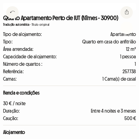
Quarto Apartamento Perto de IUT (Nîmes - 30900)
Tradução automática
-
Título original
Tipo de alojamento:
Apartamento
Tipo:
Quarto em casa do anfitrião
Área arrendada:
12 m²
Capacidade de alojamento:
1 pessoa
Número de quartos :
1
Referência:
257738
Camas:
1 Cama(s) de casal
Renda e condições
30 € / noite
Duração:
Entre 4 noites e 3 meses
Caução:
500 €
Alojamento