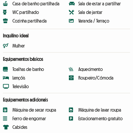
Casa de banho partilhada
Sala de estar a partilhar
WC partilhado
Sala de jantar
Cozinha partilhada
Varanda / Terraço
Inquilino ideal
Mulher
Equipamentos básicos
Toalhas de banho
Aquecimento
Lençóis
Roupeiro/Cómoda
Televisão
Equipamentos adicionais
Máquina de secar roupa
Máquina de lavar roupa
Ferro de engomar
Estacionamento gratuito
Cabides