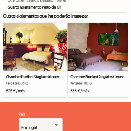
Quartos em casa do anfitrião
›
Nimes
›
Quarto Apartamento Perto de IUT
Outros alojamentos que lhe poderão interessar
Chambre Etudiant Stagiaire à Louer - Rdc Avec Sa Terrasse -
Chambre Etudiant Stagiaire à Louer - 1er Etage
Vergèze (30310)
Vergèze (30310)
535 € / mês
535 € / mês
País