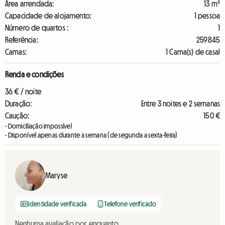
Área arrendada:
13 m²
Capacidade de alojamento:
1 pessoa
Número de quartos :
1
Referência:
259845
Camas:
1 Cama(s) de casal
Renda e condições
36 € / noite
Duração:
Entre 3 noites e 2 semanas
Caução:
150 €
- Domiciliação impossível
- Disponível apenas durante a semana (de segunda a sexta-feira)
Maryse
Identidade verificada
Telefone verificado
Nenhuma avaliação por enquanto