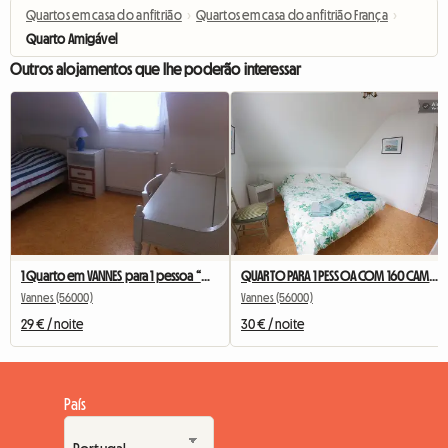
Quartos em casa do anfitrião
›
Quartos em casa do anfitrião França
›
Quarto Amigável
Outros alojamentos que lhe poderão interessar
1 Quarto em VANNES para 1 pessoa “QUIBERON”
QUARTO PARA 1 PESSOA COM 160 CAMAS “Belle Ile”
Vannes (56000)
Vannes (56000)
29 € / noite
30 € / noite
País